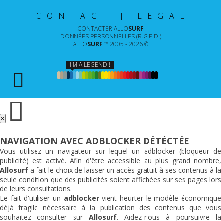
CONTACT | LÉGAL
CONTACTER
ALLO
SURF
DONNÉES PERSONNELLES (R.G.P.D.)
ALLO
SURF
™ 2005 - 2026 ©
I'M A LEGEND !
×
NAVIGATION AVEC ADBLOCKER DÉTÉCTÉE
Vous utilisez un navigateur sur lequel un adblocker (bloqueur de
publicité) est activé. Afin d'être accessible au plus grand nombre,
Allosurf
a fait le choix de laisser un accès gratuit à ses contenus à la
seule condition que des publicités soient affichées sur ses pages lors
de leurs consultations.
Le fait d'utiliser un
adblocker
vient heurter le modèle économiqu
déjà fragile nécessaire à la publication des contenus que vous
souhaitez consulter sur
Allosurf
. Aidez-nous à poursuivre l