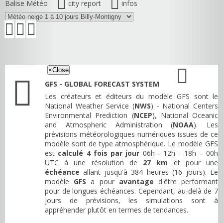
Balise Météo
city report
infos
×
Close
GFS - GLOBAL FORECAST SYSTEM
Les créateurs et éditeurs du modèle GFS sont le
National Weather Service (
NWS
) - National Centers
Environmental Prediction (
NCEP
), National Oceanic
and Atmospheric Administration (
NOAA
). Les
prévisions météorologiques numériques issues de ce
modèle sont de type atmosphérique. Le modèle GFS
est
calculé 4 fois par jour
06h - 12h - 18h – 00h
UTC à une résolution de
27 km
et pour une
échéance
allant jusqu'à 384 heures (16 jours). Le
modèle
GFS
a pour
avantage
d'être performant
pour de longues échéances. Cependant, au-delà de 7
jours de prévisions, les simulations sont à
appréhender plutôt en termes de tendances.