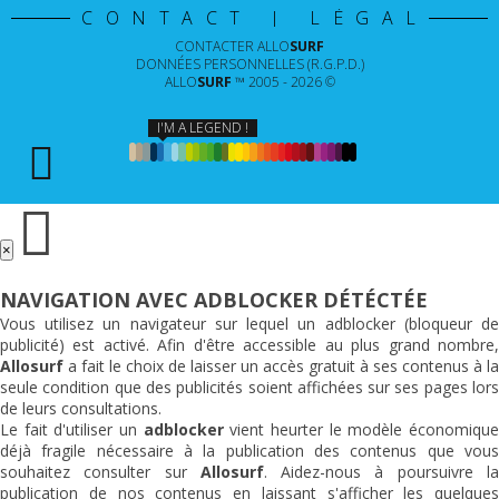
CONTACT | LÉGAL
CONTACTER
ALLO
SURF
DONNÉES PERSONNELLES (R.G.P.D.)
ALLO
SURF
™ 2005 - 2026 ©
I'M A LEGEND !
×
NAVIGATION AVEC ADBLOCKER DÉTÉCTÉE
Vous utilisez un navigateur sur lequel un adblocker (bloqueur de
publicité) est activé. Afin d'être accessible au plus grand nombre,
Allosurf
a fait le choix de laisser un accès gratuit à ses contenus à la
seule condition que des publicités soient affichées sur ses pages lors
de leurs consultations.
Le fait d'utiliser un
adblocker
vient heurter le modèle économiqu
déjà fragile nécessaire à la publication des contenus que vous
souhaitez consulter sur
Allosurf
. Aidez-nous à poursuivre l
publication de nos contenus en laissant s'afficher les quelques