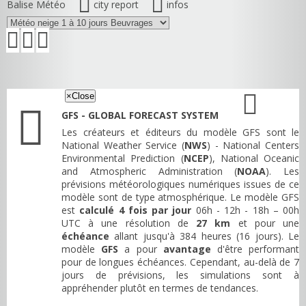
Balise Météo
city report
infos
×
Close
GFS - GLOBAL FORECAST SYSTEM
Les créateurs et éditeurs du modèle GFS sont le
National Weather Service (
NWS
) - National Centers
Environmental Prediction (
NCEP
), National Oceanic
and Atmospheric Administration (
NOAA
). Les
prévisions météorologiques numériques issues de ce
modèle sont de type atmosphérique. Le modèle GFS
est
calculé 4 fois par jour
06h - 12h - 18h – 00h
UTC à une résolution de
27 km
et pour une
échéance
allant jusqu'à 384 heures (16 jours). Le
modèle
GFS
a pour
avantage
d'être performant
pour de longues échéances. Cependant, au-delà de 7
jours de prévisions, les simulations sont à
appréhender plutôt en termes de tendances.