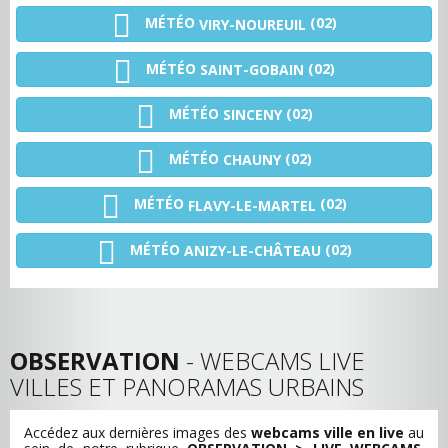
MÉTÉO
(02)
VIRY-NOUREUIL
MÉTÉO
(02)
SAINT-GOBAIN
MÉTÉO
(02)
SINCENY
MÉTÉO
(02)
CHAUNY
MÉTÉO
(02)
FLAVY-LE-MARTEL
MÉTÉO
(02)
ANIZY-LE-CHÂTEAU
OBSERVATION
- WEBCAMS LIVE
VILLES ET PANORAMAS URBAINS
Accédez aux dernières images des
webcams ville en live
au