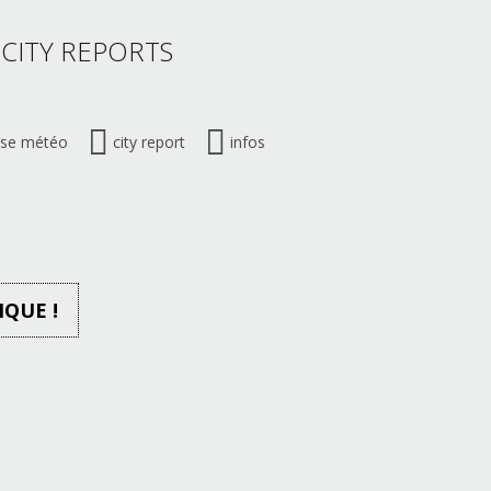
 CITY REPORTS
ise météo
city report
infos
IQUE !