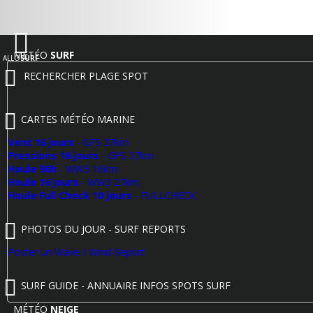
MÉTÉO
SURF
ALLO
SURF
RECHERCHER PLAGE SPOT
CARTES MÉTÉO MARINE
Vent 16 jours
- GFS 27km
Pressions 16 jours
- GFS 27km
Houle 96h
- WW3 16km
Houle 16 jours
- WW3 27km
Houle Full Check 10 jours
- FULLCHECK
PHOTOS DU JOUR - SURF REPORTS
Poster un Wave / Wind Report
SURF GUIDE - ANNUAIRE INFOS SPOTS SURF
MÉTÉO
NEIGE