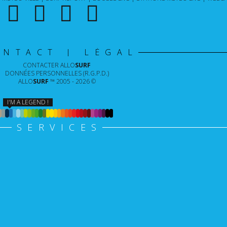
ONTACT | LÉGAL
CONTACTER
ALLO
SURF
DONNÉES PERSONNELLES (R.G.P.D.)
ALLO
SURF
™ 2005 - 2026 ©
I'M A LEGEND !
SERVICES