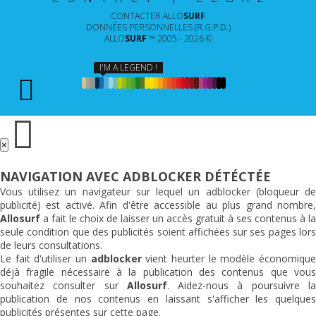
CONTACTER
ALLO
SURF
DONNÉES PERSONNELLES (R.G.P.D.)
ALLO
SURF
™ 2005 - 2026 ©
I'M A LEGEND !
×
NAVIGATION AVEC ADBLOCKER DÉTÉCTÉE
Vous utilisez un navigateur sur lequel un adblocker (bloqueur de
publicité) est activé. Afin d'être accessible au plus grand nombre,
Allosurf
a fait le choix de laisser un accès gratuit à ses contenus à la
seule condition que des publicités soient affichées sur ses pages lors
de leurs consultations.
Le fait d'utiliser un
adblocker
vient heurter le modèle économiqu
déjà fragile nécessaire à la publication des contenus que vous
souhaitez consulter sur
Allosurf
. Aidez-nous à poursuivre l
publication de nos contenus en laissant s'afficher les quelques
publicités présentes sur cette page.