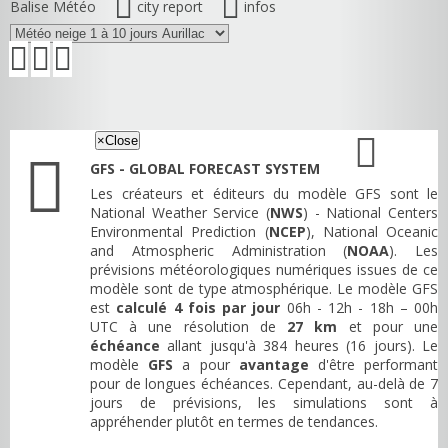
Balise Météo
city report
infos
×
Close
GFS - GLOBAL FORECAST SYSTEM
Les créateurs et éditeurs du modèle GFS sont le
National Weather Service (
NWS
) - National Centers
Environmental Prediction (
NCEP
), National Oceanic
and Atmospheric Administration (
NOAA
). Les
prévisions météorologiques numériques issues de ce
modèle sont de type atmosphérique. Le modèle GFS
est
calculé 4 fois par jour
06h - 12h - 18h – 00h
UTC à une résolution de
27 km
et pour une
échéance
allant jusqu'à 384 heures (16 jours). Le
modèle
GFS
a pour
avantage
d'être performant
pour de longues échéances. Cependant, au-delà de 7
jours de prévisions, les simulations sont à
appréhender plutôt en termes de tendances.