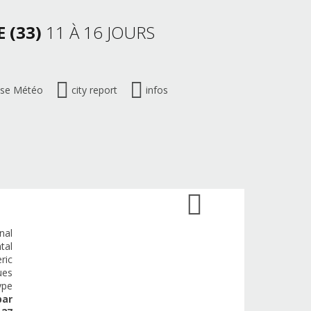
 (33)
11 À 16 JOURS
ise Météo
city report
infos
nal
tal
ric
ues
ype
par