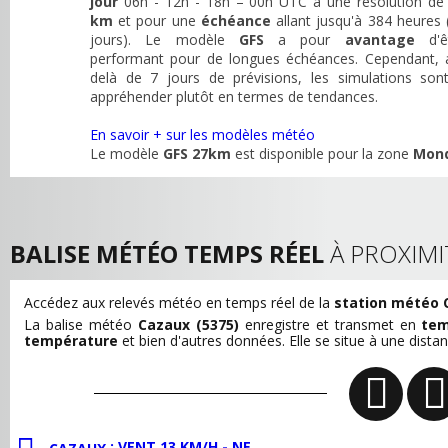
jour
06h - 12h - 18h – 00h UTC à une résolution d
km
et pour une
échéance
allant jusqu'à 384 heures 
jours). Le modèle
GFS
a pour
avantage
d'ê
performant pour de longues échéances. Cependant, 
delà de 7 jours de prévisions, les simulations son
appréhender plutôt en termes de tendances.
En savoir + sur les modèles météo
Le modèle
GFS 27km
est disponible pour la zone
Mon
BALISE MÉTÉO TEMPS RÉEL
À PROXIMI
Accédez aux relevés météo en temps réel de la
station météo 
La balise météo
Cazaux (5375)
enregistre et transmet en
tem
température
et bien d'autres données. Elle se situe à une dista
: VENT 13 KM/H - NE