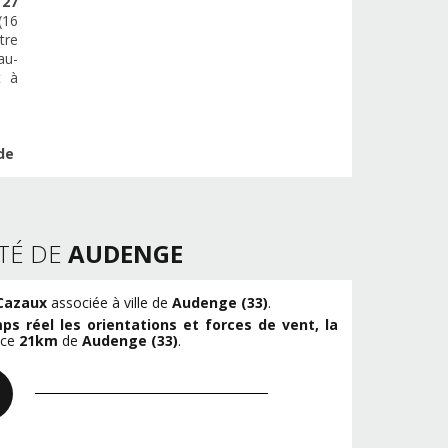
e
27
(16
tre
au-
t à
de
TÉ DE
AUDENGE
Cazaux
associée à ville de
Audenge (33)
.
ps réel les orientations et forces de vent, la
nce
21km
de
Audenge (33)
.