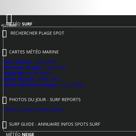
MÉTÉO
SURF
ALLO
SURF
RECHERCHER PLAGE SPOT
CARTES MÉTÉO MARINE
Vent 16 jours
- GFS 27km
Pressions 16 jours
- GFS 27km
Houle 96h
- WW3 16km
Houle 16 jours
- WW3 27km
Houle Full Check 10 jours
- FULLCHECK
PHOTOS DU JOUR - SURF REPORTS
Poster un Wave / Wind Report
SURF GUIDE - ANNUAIRE INFOS SPOTS SURF
MÉTÉO
NEIGE