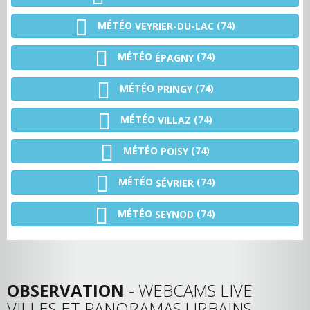
MÉTÉO
(74)
VEYRIER-DU-LAC
MÉTÉO
(74)
ÉPAGNY
MÉTÉO
(74)
PRINGY
MÉTÉO
(74)
VILLAZ
MÉTÉO
(74)
POISY
MÉTÉO
(74)
SÉVRIER
MÉTÉO
(74)
SEYNOD
OBSERVATION
- WEBCAMS LIVE
VILLES ET PANORAMAS URBAINS