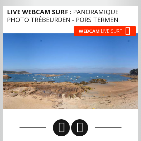
LIVE WEBCAM SURF :
PANORAMIQUE
PHOTO TRÉBEURDEN - PORS TERMEN
WEBCAM
LIVE SURF