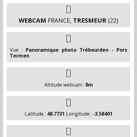
WEBCAM
FRANCE,
TRESMEUR
(22)
Vue :
Panoramique photo Trébeurden - Pors
Termen
Altitude webcam :
8m
Latitude :
48.7731
Longitude :
-3.58401