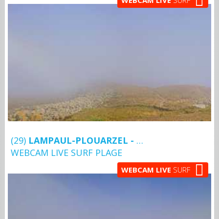
(29)
LAMPAUL-PLOUARZEL - PLAGE DE PORSPAUL
WEBCAM LIVE SURF PLAGE
WEBCAM LIVE
SURF