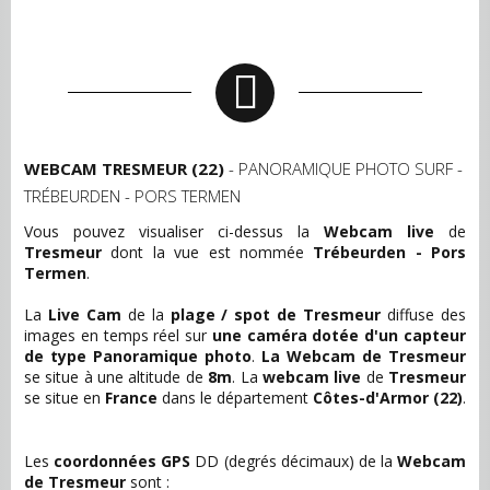
WEBCAM TRESMEUR (22)
- PANORAMIQUE PHOTO SURF -
TRÉBEURDEN - PORS TERMEN
Vous pouvez visualiser ci-dessus la
Webcam live
de
Tresmeur
dont la vue est nommée
Trébeurden - Pors
Termen
.
La
Live Cam
de la
plage / spot de Tresmeur
diffuse des
images en temps réel sur
une caméra dotée d'un capteur
de type Panoramique photo
.
La Webcam de Tresmeur
se situe à une altitude de
8m
. La
webcam live
de
Tresmeur
se situe en
France
dans le département
Côtes-d'Armor
(22)
.
Les
coordonnées GPS
DD (degrés décimaux) de la
Webcam
de Tresmeur
sont :