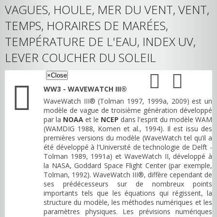
VAGUES, HOULE, MER DU VENT, VENT,
TEMPS, HORAIRES DE MARÉES,
TEMPÉRATURE DE L'EAU, INDEX UV,
LEVER COUCHER DU SOLEIL
×
Close
WW3 - WAVEWATCH III®
WaveWatch III® (Tolman 1997, 1999a, 2009) est un
modèle de vague de troisième génération développé
par la
NOAA
et le
NCEP
dans l'esprit du modèle WAM
(WAMDIG 1988, Komen et al., 1994). Il est issu des
premières versions du modèle (WaveWatch tel qu’il a
été développé à l'Université de technologie de Delft -
Tolman 1989, 1991a) et WaveWatch II, développé à
la NASA, Goddard Space Flight Center (par exemple,
Tolman, 1992). WaveWatch III®, diffère cependant de
ses prédécesseurs sur de nombreux points
importants tels que les équations qui régissent, la
structure du modèle, les méthodes numériques et les
paramètres physiques. Les prévisions numériques