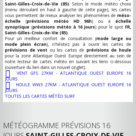
Saint-Gilles-Croix-de-Vie (85)
. Selon le mode météo choisi
(menu déroulant en haut à gauche de cette page), les cartes
vous permettent de mieux analyser les phénomènes de
méso-
échelle
(
prévisions météo HD 96h
) ou à
échelle
synoptique
(
prévisions météo à 16 jours
) pour le spot
FR,
Saint-Gilles-Croix-de-Vie (85)
.
Pour un meilleur confort de consultation (
mode large ou
mode plein écran
), n'hésitez pas à ouvrir les cartes de
prévisions de vent
ou les cartes de
prévisions de houle
pour la zone Atlantique Ouest Europe directement au sein de
notre lecteur de cartes météo en suivant les liens ci-dessous
(ouverture du lien dans un nouvel onglet).
VENT GFS 27KM - ATLANTIQUE OUEST EUROPE 16
JOURS
HOULE WW3 27KM - ATLANTIQUE OUEST EUROPE 16
JOURS
TOUTES LES CARTES MÉTÉO SURF
MÉTÉOGRAMME PRÉVISIONS 16
JOURS
SAINT-GILLES-CROIX-DE-VIE