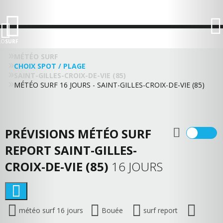
LO
SURF
MÉTÉO SURF
CHOIX SPOT / PLAGE
SAINT-GILLES-CROIX-DE-VIE (85)
MÉTÉO SURF 16 JOURS - SAINT-GILLES-CROIX-DE-VIE (85)
PRÉVISIONS MÉTÉO SURF
REPORT SAINT-GILLES-
CROIX-DE-VIE (85)
16 JOURS
météo surf 16 jours
Bouée
surf report