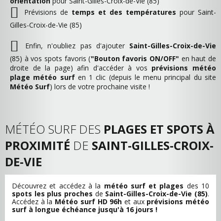
orientation
pour Saint-Gilles-Croix-de-Vie (85)
Prévisions de
temps et des températures
pour Saint-
Gilles-Croix-de-Vie (85)
Enfin, n'oubliez pas d'ajouter
Saint-Gilles-Croix-de-Vie
(85) à vos spots favoris (
"Bouton favoris ON/OFF"
en haut de
droite de la page) afin d'accéder à vos
prévisions météo
plage météo surf
en 1 clic (depuis le menu principal du site
Météo Surf
) lors de votre prochaine visite !
MÉTÉO SURF DES
PLAGES ET SPOTS À
PROXIMITÉ
DE
SAINT-GILLES-CROIX-
DE-VIE
Découvrez et accédez à la
météo surf et plages
des 10
spots les plus proches
de
Saint-Gilles-Croix-de-Vie (85)
.
Accédez à la
Météo surf HD 96h
et aux
prévisions météo
surf à longue échéance jusqu'à 16 jours !