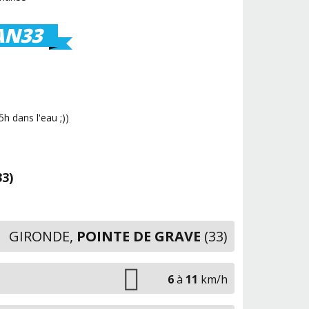
AN33
h dans l'eau ;))
3)
GIRONDE,
POINTE DE GRAVE
(33)
6
à
11
km/h