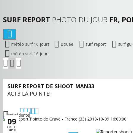
SURF REPORT
PHOTO DU JOUR
FR, PO
météo surf 16 jours
Bouée
surf report
surf gu
météo surf 16 jours
SURF REPORT DE SHOOT MAN33
ACT3 LA POINTE!!
précédente
09
OCTO
2010