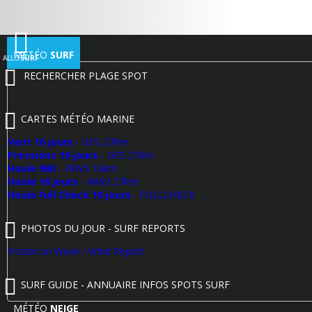
MÉTÉO
SURF
ALLO
SURF
RECHERCHER PLAGE SPOT
CARTES MÉTÉO MARINE
Vent 16 jours
- GFS 27km
Pressions 16 jours
- GFS 27km
Houle 96h
- WW3 16km
Houle 16 jours
- WW3 27km
Houle Full Check 10 jours
- FULLCHECK
PHOTOS DU JOUR - SURF REPORTS
Poster un Wave / Wind Report
SURF GUIDE - ANNUAIRE INFOS SPOTS SURF
MÉTÉO
NEIGE