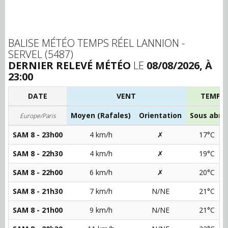
BALISE MÉTÉO TEMPS RÉEL LANNION -
SERVEL (5487)
DERNIER RELEVÉ MÉTÉO
LE
08/08/2026, À
23:00
DATE
VENT
TEMPÉ
Moyen (Rafales)
Orientation
Sous abri
Europe/Paris
SAM 8 - 23h00
4 km/h
✗
17°C
SAM 8 - 22h30
4 km/h
✗
19°C
SAM 8 - 22h00
6 km/h
✗
20°C
SAM 8 - 21h30
7 km/h
N/NE
21°C
SAM 8 - 21h00
9 km/h
N/NE
21°C