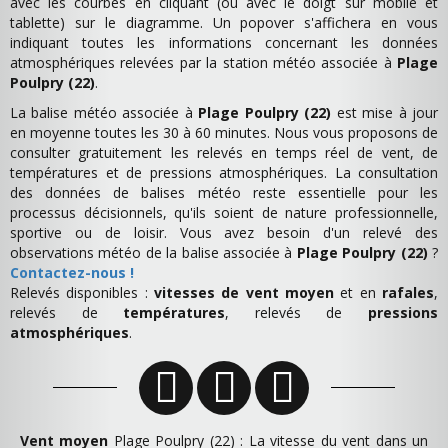
avec les courbes en cliquant (ou avec le doigt sur mobile et
tablette) sur le diagramme. Un popover s'affichera en vous
indiquant toutes les informations concernant les données
atmosphériques relevées par la station météo associée à
Plage
Poulpry (22)
.
La balise météo associée à
Plage Poulpry (22)
est mise à jour
en moyenne toutes les 30 à 60 minutes. Nous vous proposons de
consulter gratuitement les relevés en temps réel de vent, de
températures et de pressions atmosphériques. La consultation
des données de balises météo reste essentielle pour les
processus décisionnels, qu'ils soient de nature professionnelle,
sportive ou de loisir. Vous avez besoin d'un relevé des
observations météo de la balise associée à
Plage Poulpry (22)
?
Contactez-nous !
Relevés disponibles :
vitesses de vent moyen
et en
rafales
,
relevés de
températures
, relevés de
pressions
atmosphériques
.
Vent moyen
Plage Poulpry (22) : La vitesse du vent dans un