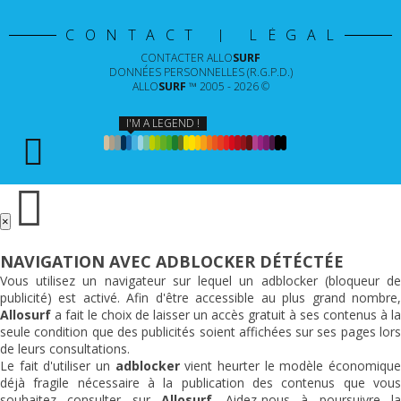
CONTACT | LÉGAL
CONTACTER
ALLO
SURF
DONNÉES PERSONNELLES (R.G.P.D.)
ALLO
SURF
™ 2005 - 2026 ©
I'M A LEGEND !
×
NAVIGATION AVEC ADBLOCKER DÉTÉCTÉE
Vous utilisez un navigateur sur lequel un adblocker (bloqueur de
publicité) est activé. Afin d'être accessible au plus grand nombre,
Allosurf
a fait le choix de laisser un accès gratuit à ses contenus à la
seule condition que des publicités soient affichées sur ses pages lors
de leurs consultations.
Le fait d'utiliser un
adblocker
vient heurter le modèle économiqu
déjà fragile nécessaire à la publication des contenus que vous
souhaitez consulter sur
Allosurf
. Aidez-nous à poursuivre l