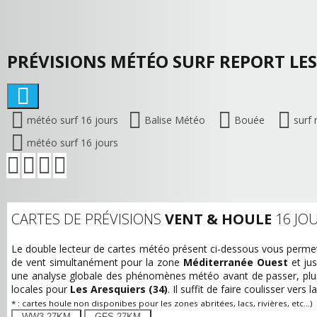
PRÉVISIONS MÉTÉO SURF REPORT LES
météo surf 16 jours
Balise Météo
Bouée
surf 
météo surf 16 jours
CARTES DE PRÉVISIONS
VENT & HOULE
16 JO
Le double lecteur de cartes météo présent ci-dessous vous permet d
de vent simultanément pour la zone
Méditerranée Ouest
et ju
une analyse globale des phénomènes météo avant de passer, plus
locales pour
Les Aresquiers (34)
. Il suffit de faire coulisser vers 
* : cartes houle non disponibes pour les zones abritées, lacs, rivières, etc...)
WW3 27KM
GFS 27KM