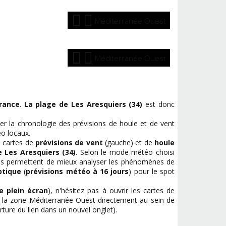
Méditerranée Ouest
Méditerranée Ouest
rance
.
La plage de Les Aresquiers (34)
est donc
r la chronologie des prévisions de houle et de vent
o locaux.
s cartes de
prévisions de vent
(gauche) et de
houle
e Les Aresquiers (34)
. Selon le mode météo choisi
ous permettent de mieux analyser les phénomènes de
ptique
(
prévisions météo à 16 jours
) pour le spot
 plein écran
), n'hésitez pas à ouvrir les cartes de
la zone Méditerranée Ouest directement au sein de
rture du lien dans un nouvel onglet).