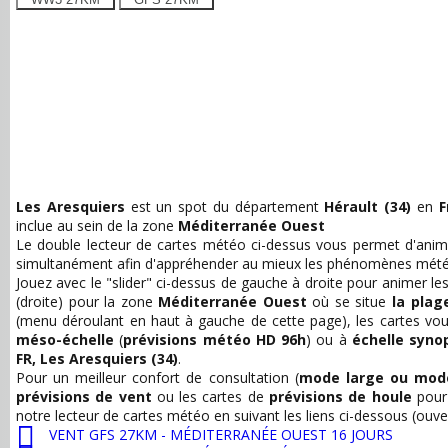
Les Aresquiers
est un spot du département
Hérault (34)
en
F
inclue au sein de la zone
Méditerranée Ouest
Le double lecteur de cartes météo ci-dessus vous permet d'anime
simultanément afin d'appréhender au mieux les phénomènes mété
Jouez avec le "slider" ci-dessus de gauche à droite pour animer le
(droite) pour la zone
Méditerranée Ouest
où se situe
la plag
(menu déroulant en haut à gauche de cette page), les cartes v
méso-échelle
(
prévisions météo HD 96h
) ou à
échelle syno
FR, Les Aresquiers (34)
.
Pour un meilleur confort de consultation (
mode large ou mode
prévisions de vent
ou les cartes de
prévisions de houle
pour 
notre lecteur de cartes météo en suivant les liens ci-dessous (ouve
VENT GFS 27KM - MÉDITERRANÉE OUEST 16 JOURS