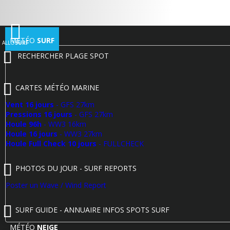
MÉTÉO
SURF
ALLO
SURF
RECHERCHER PLAGE SPOT
CARTES MÉTÉO MARINE
Vent 16 jours
- GFS 27km
Pressions 16 jours
- GFS 27km
Houle 96h
- WW3 16km
Houle 16 jours
- WW3 27km
Houle Full Check 10 jours
- FULLCHECK
PHOTOS DU JOUR - SURF REPORTS
Poster un Wave / Wind Report
SURF GUIDE - ANNUAIRE INFOS SPOTS SURF
MÉTÉO
NEIGE