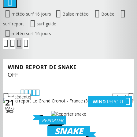
météo surf 16 jours
Balise météo
Bouée
surf report
surf guide
météo surf 16 jours
WIND REPORT DE SNAKE
OFF
précédente
suivante
21
WIND
REPORT
MARS
2025
REPORTER
SNAKE