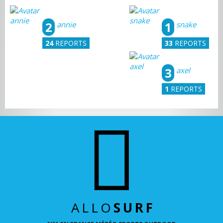
2
1
annie
snake
24
REPORTS
33
REPORTS
3
axel
1
REPORTS
ALLO
SURF