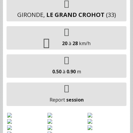
GIRONDE,
LE GRAND CROHOT
(33)
20
à
28
km/h
0.50
à
0.90
m
Report
session