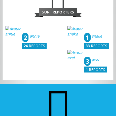
SURF
REPORTERS
2
1
annie
snake
24
REPORTS
33
REPORTS
3
axel
1
REPORTS