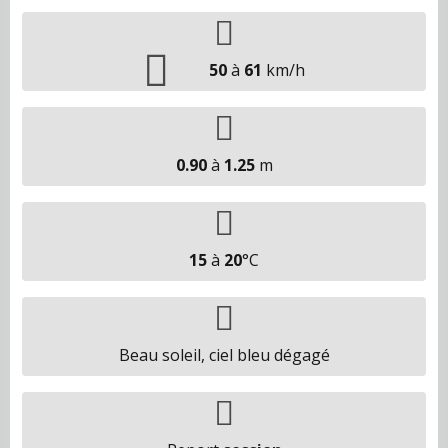
50
à
61
km/h
0.90
à
1.25
m
15
à
20
°C
Beau soleil, ciel bleu dégagé