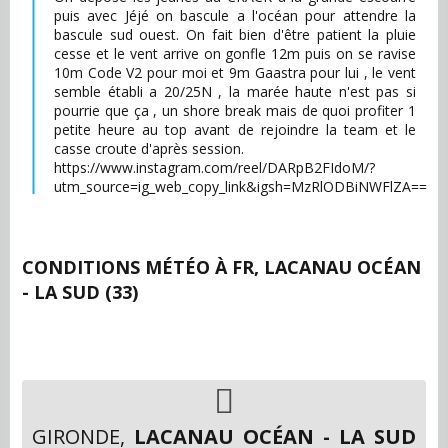
puis avec Jéjé on bascule a l'océan pour attendre la
bascule sud ouest. On fait bien d'être patient la pluie
cesse et le vent arrive on gonfle 12m puis on se ravise
10m Code V2 pour moi et 9m Gaastra pour lui , le vent
semble établi a 20/25N , la marée haute n'est pas si
pourrie que ça , un shore break mais de quoi profiter 1
petite heure au top avant de rejoindre la team et le
casse croute d'après session.
https://www.instagram.com/reel/DARpB2FIdoM/?
utm_source=ig_web_copy_link&igsh=MzRlODBiNWFlZA==
CONDITIONS MÉTÉO À
FR, LACANAU OCÉAN
- LA SUD (33)
GIRONDE,
LACANAU OCÉAN - LA SUD