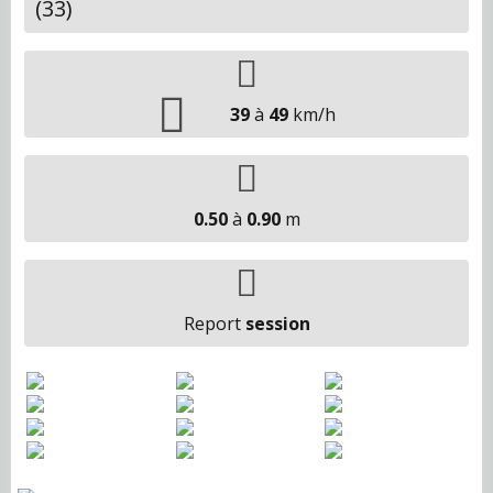
(33)
39
à
49
km/h
0.50
à
0.90
m
Report
session