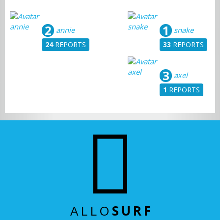
2
1
annie
snake
24
REPORTS
33
REPORTS
3
axel
1
REPORTS
ALLO
SURF