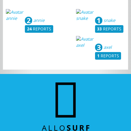
2
1
annie
snake
24
REPORTS
33
REPORTS
3
axel
1
REPORTS
ALLO
SURF