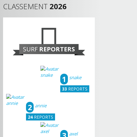
CLASSEMENT
2026
SURF
REPORTERS
1
snake
33
REPORTS
2
annie
24
REPORTS
3
axel