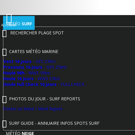
MÉTÉO
SURF
ALLO
SURF
RECHERCHER PLAGE SPOT
CARTES MÉTÉO MARINE
Vent 16 jours
- GFS 27km
Pressions 16 jours
- GFS 27km
Houle 96h
- WW3 16km
Houle 16 jours
- WW3 27km
Houle Full Check 10 jours
- FULLCHECK
PHOTOS DU JOUR - SURF REPORTS
Poster un Wave / Wind Report
SURF GUIDE - ANNUAIRE INFOS SPOTS SURF
MÉTÉO
NEIGE