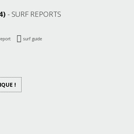
4)
- SURF REPORTS
report
surf guide
IQUE !