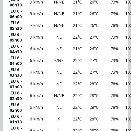
9 km/h
N/NE
21°C
26°C
73%
10
06h30
JEU 6 -
9 km/h
N/NE
21°C
26°C
73%
10
06h00
JEU 6 -
7 km/h
N/NE
21°C
26°C
78%
10
05h30
JEU 6 -
9 km/h
NE
22°C
27°C
73%
10
05h00
JEU 6 -
6 km/h
NE
21°C
26°C
78%
10
04h30
JEU 6 -
6 km/h
E/NE
22°C
27°C
73%
10
04h00
JEU 6 -
7 km/h
NE
22°C
27°C
73%
10
03h30
JEU 6 -
6 km/h
NE
22°C
28°C
78%
10
03h00
JEU 6 -
6 km/h
N/NE
22°C
28°C
78%
10
02h30
JEU 6 -
6 km/h
NE
22°C
28°C
78%
10
02h00
JEU 6 -
6 km/h
✗
22°C
28°C
78%
10
01h30
JEU 6 -
6 km/h
N
22°C
28°C
78%
10