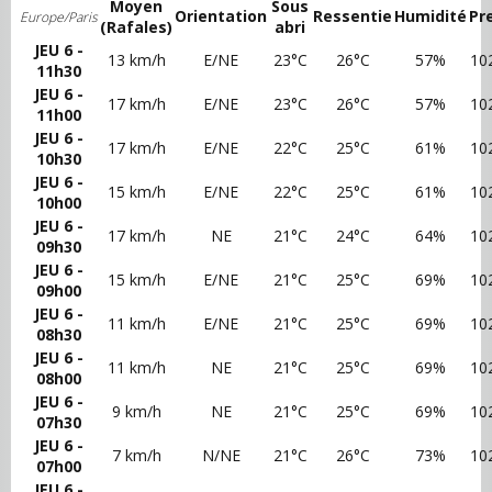
Moyen
Sous
Orientation
Ressentie
Humidité
Pr
Europe/Paris
(Rafales)
abri
JEU 6 -
13 km/h
E/NE
23°C
26°C
57%
10
11h30
JEU 6 -
17 km/h
E/NE
23°C
26°C
57%
10
11h00
JEU 6 -
17 km/h
E/NE
22°C
25°C
61%
10
10h30
JEU 6 -
15 km/h
E/NE
22°C
25°C
61%
10
10h00
JEU 6 -
17 km/h
NE
21°C
24°C
64%
10
09h30
JEU 6 -
15 km/h
E/NE
21°C
25°C
69%
10
09h00
JEU 6 -
11 km/h
E/NE
21°C
25°C
69%
10
08h30
JEU 6 -
11 km/h
NE
21°C
25°C
69%
10
08h00
JEU 6 -
9 km/h
NE
21°C
25°C
69%
10
07h30
JEU 6 -
7 km/h
N/NE
21°C
26°C
73%
10
07h00
JEU 6 -