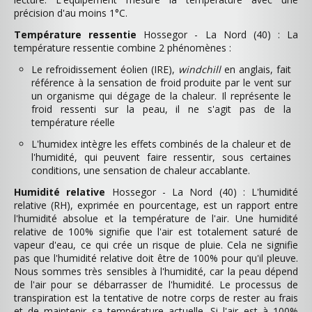
précision d'au moins 1°C.
Température ressentie
Hossegor - La Nord (40) : La
température ressentie combine 2 phénomènes :
Le refroidissement éolien (IRE),
windchill
en anglais, fait
référence à la sensation de froid produite par le vent sur
un organisme qui dégage de la chaleur. Il représente le
froid ressenti sur la peau, il ne s'agit pas de la
température réelle
L'humidex intègre les effets combinés de la chaleur et de
l'humidité, qui peuvent faire ressentir, sous certaines
conditions, une sensation de chaleur accablante.
Humidité relative
Hossegor - La Nord (40) : L'humidité
relative (RH), exprimée en pourcentage, est un rapport entre
l'humidité absolue et la température de l'air. Une humidité
relative de 100% signifie que l'air est totalement saturé de
vapeur d'eau, ce qui crée un risque de pluie. Cela ne signifie
pas que l'humidité relative doit être de 100% pour qu'il pleuve.
Nous sommes très sensibles à l'humidité, car la peau dépend
de l'air pour se débarrasser de l'humidité. Le processus de
transpiration est la tentative de notre corps de rester au frais
et de maintenir sa température actuelle. Si l'air est à 100%