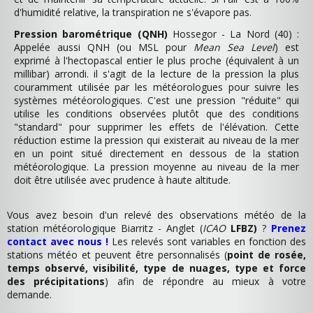
d'humidité relative, la transpiration ne s'évapore pas.
Pression barométrique (QNH)
Hossegor - La Nord (40) :
Appelée aussi QNH (ou MSL pour
Mean Sea Level
) est
exprimé à l'hectopascal entier le plus proche (équivalent à un
millibar) arrondi. il s'agit de la lecture de la pression la plus
couramment utilisée par les météorologues pour suivre les
systèmes météorologiques. C'est une pression "réduite" qui
utilise les conditions observées plutôt que des conditions
"standard" pour supprimer les effets de l'élévation. Cette
réduction estime la pression qui existerait au niveau de la mer
en un point situé directement en dessous de la station
météorologique. La pression moyenne au niveau de la mer
doit être utilisée avec prudence à haute altitude.
Vous avez besoin d'un relevé des observations météo de la
station météorologique Biarritz - Anglet (
ICAO
LFBZ)
?
Prenez
contact avec nous !
Les relevés sont variables en fonction des
stations météo et peuvent être personnalisés (
point de rosée,
temps observé, visibilité, type de nuages, type et force
des précipitations
) afin de répondre au mieux à votre
demande.