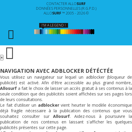
CONTACTER
ALLO
SURF
DONNÉES PERSONNELLES (R.G.P.D.)
ALLO
SURF
™ 2005 - 2026 ©
I'M A LEGEND !
×
NAVIGATION AVEC ADBLOCKER DÉTÉCTÉE
Vous utilisez un navigateur sur lequel un adblocker (bloqueur de
publicité) est activé. Afin d'être accessible au plus grand nombre,
Allosurf
a fait le choix de laisser un accès gratuit à ses contenus à la
seule condition que des publicités soient affichées sur ses pages lors
de leurs consultations.
Le fait d'utiliser un
adblocker
vient heurter le modèle économiqu
déjà fragile nécessaire à la publication des contenus que vous
souhaitez consulter sur
Allosurf
. Aidez-nous à poursuivre l
publication de nos contenus en laissant s'afficher les quelques
publicités présentes sur cette page.