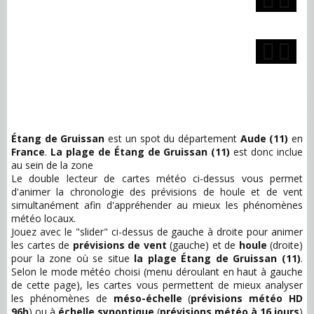
Étang de Gruissan
est un spot du département
Aude (11)
en
France
.
La plage de Étang de Gruissan (11)
est donc inclue
au sein de la zone
Le double lecteur de cartes météo ci-dessus vous permet
d'animer la chronologie des prévisions de houle et de vent
simultanément afin d'appréhender au mieux les phénomènes
météo locaux.
Jouez avec le "slider" ci-dessus de gauche à droite pour animer
les cartes de
prévisions de vent
(gauche) et de
houle
(droite)
pour la zone
où se situe
la plage Étang de Gruissan (11)
.
Selon le mode météo choisi (menu déroulant en haut à gauche
de cette page), les cartes vous permettent de mieux analyser
les phénomènes de
méso-échelle
(
prévisions météo HD
96h
) ou à
échelle synoptique
(
prévisions météo à 16 jours
)