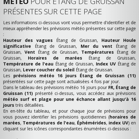
MÉTÉO
POUR ÉTANG DE GRUISSAN
PRÉSENTES SUR CETTE PAGE
Les informations ci-dessous vont vous permettre d'identifier et de
mieux appréhender les prévisions météo présentes sur cette page
:
Hauteur des vagues
Étang de Gruissan,
Hauteur Houle
significative
Étang de Gruissan,
Mer du vent
Étang de
Gruissan,
Vent
Étang de Gruissan,
Températures
Étang de
Gruissan,
Horaires de marées
Étang de Gruissan,
Température de l'eau
Étang de Gruissan,
Index UV
Étang de
Gruissan,
Lever coucher du soleil
Étang de Gruissan.
Les
prévisions météo 16 jours Étang de Gruissan (11)
présentées sur cette page sont actualisées 4 fois par jour.
Dans le tableau des prévisions météo 16 jours pour
FR, Étang de
Gruissan (11)
présenté ci-dessus, vous accédez aux prévisions
météo surf et plage pour une échance allant jusqu'à 16
jours
très détaillées.
En en-tête du tableau, et pour chaque jour de prévisions pour
vous pouvez identifier les prévisions quotidiennes (
horaires de
marées
,
Températures de l'eau
,
Éphémérides
,
index UV
) en
cliquant sur les icônes correspondantes énumérées ci-dessous :