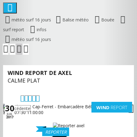
météo surf 16 jours
Balise météo
Bouée
surf report
infos
météo surf 16 jours
WIND REPORT DE AXEL
CALME PLAT
30
WIND
REPORT
précédente
suivante
JUIL
2017
REPORTER