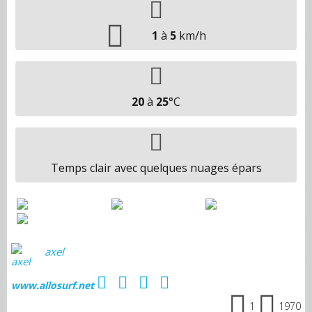
1
à
5
km/h
20
à
25
°C
Temps clair avec quelques nuages épars
axel
www.allosurf.net
1
1970