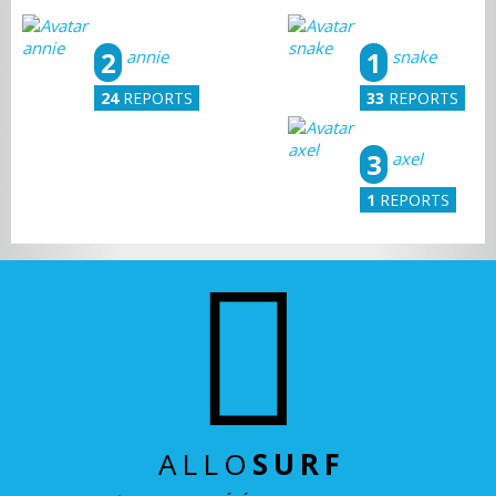
2
1
annie
snake
24
REPORTS
33
REPORTS
3
axel
1
REPORTS
ALLO
SURF