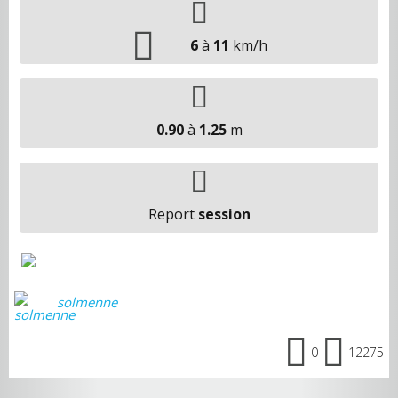
6
à
11
km/h
0.90
à
1.25
m
Report
session
solmenne
0
12275