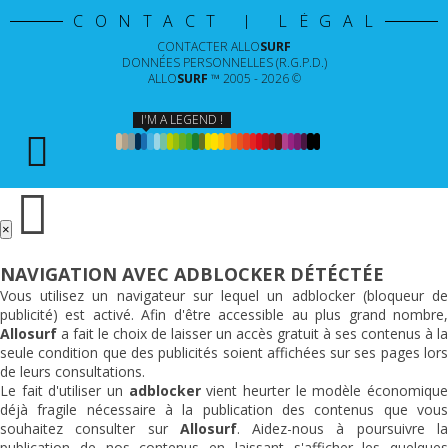
CONTACT | LÉGAL
CONTACTER
ALLO
SURF
DONNÉES PERSONNELLES (R.G.P.D.)
ALLO
SURF
™ 2005 - 2026 ©
I'M A LEGEND !
×
NAVIGATION AVEC ADBLOCKER DÉTÉCTÉE
Vous utilisez un navigateur sur lequel un adblocker (bloqueur de
publicité) est activé. Afin d'être accessible au plus grand nombre,
Allosurf
a fait le choix de laisser un accès gratuit à ses contenus à la
seule condition que des publicités soient affichées sur ses pages lors
de leurs consultations.
Le fait d'utiliser un
adblocker
vient heurter le modèle économiqu
déjà fragile nécessaire à la publication des contenus que vous
souhaitez consulter sur
Allosurf
. Aidez-nous à poursuivre l
publication de nos contenus en laissant s'afficher les quelques