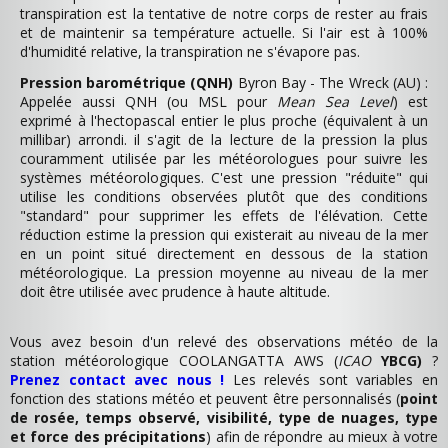
transpiration est la tentative de notre corps de rester au frais
et de maintenir sa température actuelle. Si l'air est à 100%
d'humidité relative, la transpiration ne s'évapore pas.
Pression barométrique (QNH)
Byron Bay - The Wreck (AU) :
Appelée aussi QNH (ou MSL pour
Mean Sea Level
) est
exprimé à l'hectopascal entier le plus proche (équivalent à un
millibar) arrondi. il s'agit de la lecture de la pression la plus
couramment utilisée par les météorologues pour suivre les
systèmes météorologiques. C'est une pression "réduite" qui
utilise les conditions observées plutôt que des conditions
"standard" pour supprimer les effets de l'élévation. Cette
réduction estime la pression qui existerait au niveau de la mer
en un point situé directement en dessous de la station
météorologique. La pression moyenne au niveau de la mer
doit être utilisée avec prudence à haute altitude.
Vous avez besoin d'un relevé des observations météo de la
station météorologique COOLANGATTA AWS (
ICAO
YBCG)
?
Prenez contact avec nous !
Les relevés sont variables en
fonction des stations météo et peuvent être personnalisés (
point
de rosée, temps observé, visibilité, type de nuages, type
et force des précipitations
) afin de répondre au mieux à votre