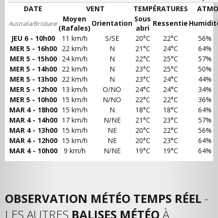
DATE
VENT
TEMPÉRATURES
ATMO
Moyen
Sous
Orientation
Ressentie
Humidit
Australia/Brisbane
(Rafales)
abri
JEU 6 - 10h00
11 km/h
S/SE
20°C
22°C
56%
MER 5 - 16h00
22 km/h
N
21°C
24°C
64%
MER 5 - 15h00
24 km/h
N
22°C
25°C
57%
MER 5 - 14h00
22 km/h
N
23°C
25°C
50%
MER 5 - 13h00
22 km/h
N
23°C
24°C
44%
MER 5 - 12h00
13 km/h
O/NO
24°C
24°C
34%
MER 5 - 10h00
15 km/h
N/NO
22°C
22°C
36%
MAR 4 - 18h00
15 km/h
N
18°C
18°C
64%
MAR 4 - 14h00
17 km/h
N/NE
21°C
23°C
57%
MAR 4 - 13h00
15 km/h
NE
20°C
22°C
56%
MAR 4 - 12h00
15 km/h
NE
20°C
23°C
64%
MAR 4 - 10h00
9 km/h
N/NE
19°C
19°C
64%
OBSERVATION MÉTÉO TEMPS RÉEL
-
LES AUTRES
BALISES MÉTÉO
À