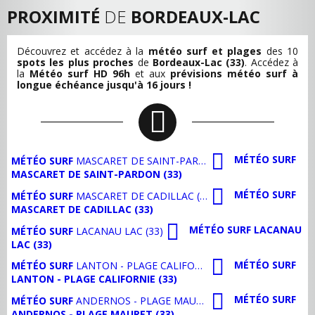
PROXIMITÉ
DE
BORDEAUX-LAC
Découvrez et accédez à la
météo surf et plages
des 10
spots les plus proches
de
Bordeaux-Lac (33)
. Accédez à
la
Météo surf HD 96h
et aux
prévisions météo surf à
longue échéance jusqu'à 16 jours !
MÉTÉO SURF
MÉTÉO SURF
MASCARET DE SAINT-PARDON (33)
MASCARET DE SAINT-PARDON (33)
MÉTÉO SURF
MÉTÉO SURF
MASCARET DE CADILLAC (33)
MASCARET DE CADILLAC (33)
MÉTÉO SURF LACANAU
MÉTÉO SURF
LACANAU LAC (33)
LAC (33)
MÉTÉO SURF
MÉTÉO SURF
LANTON - PLAGE CALIFORNIE (33)
LANTON - PLAGE CALIFORNIE (33)
MÉTÉO SURF
MÉTÉO SURF
ANDERNOS - PLAGE MAURET (33)
ANDERNOS - PLAGE MAURET (33)