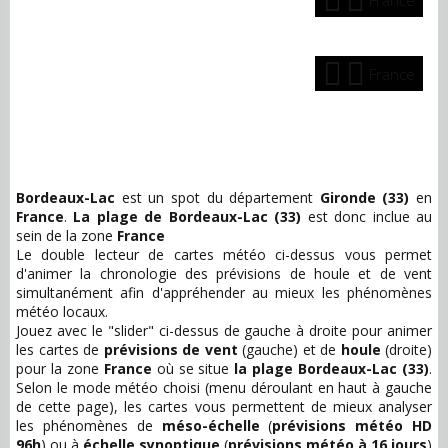
France
France
Bordeaux-Lac
est un spot du département
Gironde (33)
en
France
.
La plage de Bordeaux-Lac (33)
est donc inclue au
sein de la zone
France
Le double lecteur de cartes météo ci-dessus vous permet
d'animer la chronologie des prévisions de houle et de vent
simultanément afin d'appréhender au mieux les phénomènes
météo locaux.
Jouez avec le "slider" ci-dessus de gauche à droite pour animer
les cartes de
prévisions de vent
(gauche) et de
houle
(droite)
pour la zone
France
où se situe
la plage Bordeaux-Lac (33)
.
Selon le mode météo choisi (menu déroulant en haut à gauche
de cette page), les cartes vous permettent de mieux analyser
les phénomènes de
méso-échelle
(
prévisions météo HD
96h
) ou à
échelle synoptique
(
prévisions météo à 16 jours
)