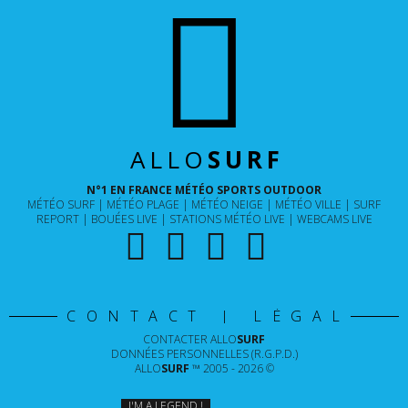
ALLO
SURF
N°1 EN FRANCE MÉTÉO SPORTS OUTDOOR
MÉTÉO SURF
MÉTÉO PLAGE
MÉTÉO NEIGE
MÉTÉO VILLE
SURF
REPORT
BOUÉES LIVE
STATIONS MÉTÉO LIVE
WEBCAMS LIVE
CONTACT | LÉGAL
CONTACTER
ALLO
SURF
DONNÉES PERSONNELLES (R.G.P.D.)
ALLO
SURF
™ 2005 - 2026 ©
I'M A LEGEND !