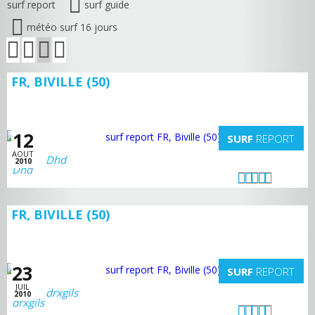
surf report
surf guide
météo surf 16 jours
FR, BIVILLE (50)
12
SURF
REPORT
AOUT
Dhd
2010
FR, BIVILLE (50)
23
SURF
REPORT
JUIL
drxgils
2010