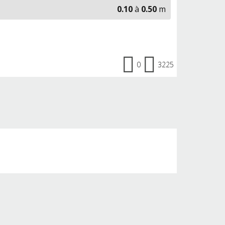
0.10
à
0.50
m
0
3225