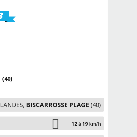
3
 (40)
LANDES,
BISCARROSSE PLAGE
(40)
12
à
19
km/h