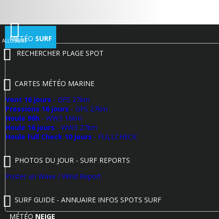
MÉTÉO
SURF
ALLO
SURF
RECHERCHER PLAGE SPOT
CARTES MÉTÉO MARINE
Vent 16 jours
- GFS 27km
Pressions 16 jours
- GFS 27km
Houle 96h
- WW3 16km
Houle 16 jours
- WW3 27km
Houle Full Check 10 jours
- FULLCHECK
PHOTOS DU JOUR - SURF REPORTS
Poster un Wave / Wind Report
SURF GUIDE - ANNUAIRE INFOS SPOTS SURF
MÉTÉO
NEIGE