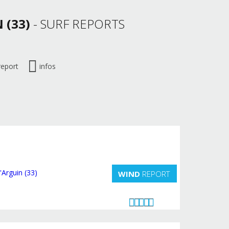
 (33)
- SURF REPORTS
report
infos
WIND
REPORT