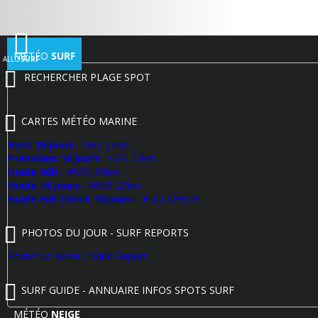
MÉTÉO
SURF
ALLO
SURF
RECHERCHER PLAGE SPOT
CARTES MÉTÉO MARINE
Vent 16 jours
- GFS 27km
Pressions 16 jours
- GFS 27km
Houle 96h
- WW3 16km
Houle 16 jours
- WW3 27km
Houle Full Check 10 jours
- FULLCHECK
PHOTOS DU JOUR - SURF REPORTS
Poster un Wave / Wind Report
SURF GUIDE - ANNUAIRE INFOS SPOTS SURF
MÉTÉO
NEIGE