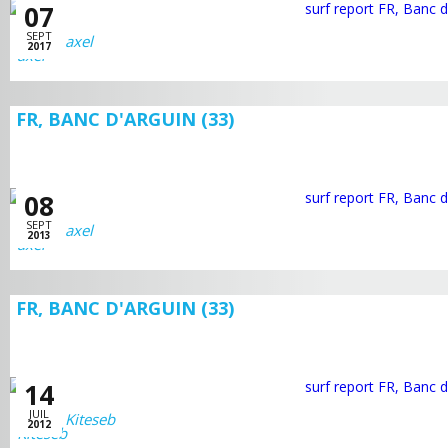
07
SEPT
axel
2017
FR, BANC D'ARGUIN (33)
08
SEPT
axel
2013
FR, BANC D'ARGUIN (33)
14
JUIL
Kiteseb
2012