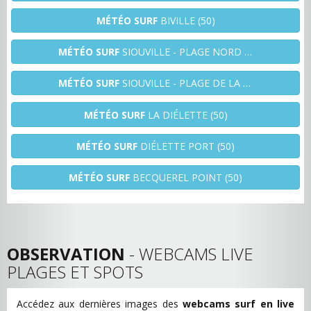
MÉTÉO SURF
BIVILLE (50)
MÉTÉO SURF
SIOUVILLE - PLAGE NORD (50)
MÉTÉO SURF
SIOUVILLE - PLAGE DE LA HAGUE (50)
MÉTÉO SURF
LA DIÉLETTE (50)
MÉTÉO SURF
DIÉLETTE PORT (50)
MÉTÉO SURF
BECQUEREL POINT (50)
OBSERVATION
- WEBCAMS LIVE
PLAGES ET SPOTS
Accédez aux dernières images des
webcams surf en live