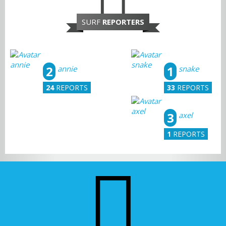
SURF
REPORTERS
2
1
annie
snake
24
REPORTS
33
REPORTS
3
axel
1
REPORTS