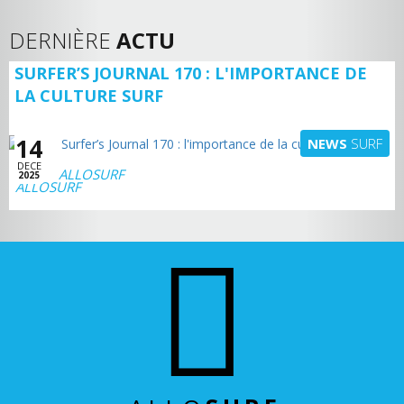
DERNIÈRE
ACTU
SURFER’S JOURNAL 170 : L'IMPORTANCE DE
LA CULTURE SURF
14
NEWS
SURF
DECE
ALLOSURF
2025