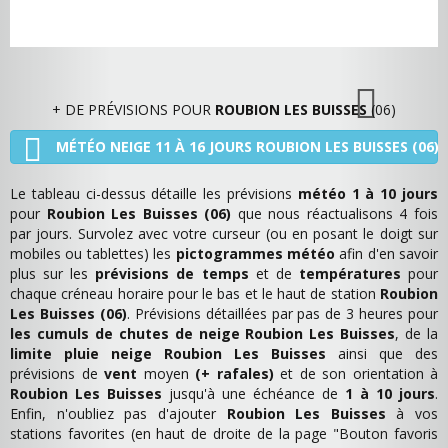
+ DE PRÉVISIONS POUR
ROUBION LES BUISSES
(06)
MÉTÉO NEIGE 11 À 16 JOURS ROUBION LES BUISSES (06)
Le tableau ci-dessus détaille les prévisions
météo 1 à 10 jours
pour
Roubion Les Buisses (06)
que nous réactualisons 4 fois
par jours. Survolez avec votre curseur (ou en posant le doigt sur
mobiles ou tablettes) les
pictogrammes météo
afin d'en savoir
plus sur les
prévisions de temps
et de
températures
pour
chaque créneau horaire pour le bas et le haut de station
Roubion
Les Buisses (06)
. Prévisions détaillées par pas de 3 heures pour
les cumuls de chutes de neige Roubion Les Buisses
, de la
limite pluie neige Roubion Les Buisses
ainsi que des
prévisions de
vent
moyen
(+ rafales)
et de son orientation à
Roubion Les Buisses
jusqu'à une échéance de
1 à 10 jours
.
Enfin, n'oubliez pas d'ajouter
Roubion Les Buisses
à vos
stations favorites (en haut de droite de la page "Bouton favoris