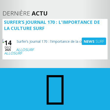
DERNIÈRE
ACTU
SURFER’S JOURNAL 170 : L'IMPORTANCE DE
LA CULTURE SURF
14
NEWS
SURF
DECE
ALLOSURF
2025