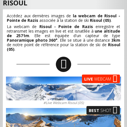
RISOUL
Accédez aux dernières images de
la webcam de Risoul -
Pointe de Razis
associée à la station de ski
Risoul (05)
.
La webcam de
Risoul - Pointe de Razis
enregistre et
retransmet les images en live et est isnatllée à
une altitude
de 2571m
. Elle est équipée d'un capteur de type
Panoramique photo 360°
. Elle se situe à une distance
3km
de notre point de référence pour la station de ski de
Risoul
(05)
.
LIVE
WEBCAM
#Live Webcam Risoul (05)
BEST
SHOT