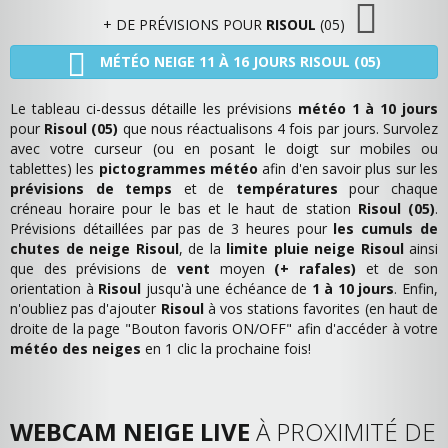
+ DE PRÉVISIONS POUR
RISOUL
(05)
MÉTÉO NEIGE 11 À 16 JOURS RISOUL (05)
Le tableau ci-dessus détaille les prévisions
météo 1 à 10 jours
pour
Risoul (05)
que nous réactualisons 4 fois par jours. Survolez
avec votre curseur (ou en posant le doigt sur mobiles ou
tablettes) les
pictogrammes météo
afin d'en savoir plus sur les
prévisions de temps
et de
températures
pour chaque
créneau horaire pour le bas et le haut de station
Risoul (05)
.
Prévisions détaillées par pas de 3 heures pour
les cumuls de
chutes de neige Risoul
, de la
limite pluie neige Risoul
ainsi
que des prévisions de
vent
moyen
(+ rafales)
et de son
orientation à
Risoul
jusqu'à une échéance de
1 à 10 jours
. Enfin,
n'oubliez pas d'ajouter
Risoul
à vos stations favorites (en haut de
droite de la page "Bouton favoris ON/OFF" afin d'accéder à votre
météo des neiges
en 1 clic la prochaine fois!
WEBCAM NEIGE LIVE
À PROXIMITÉ DE