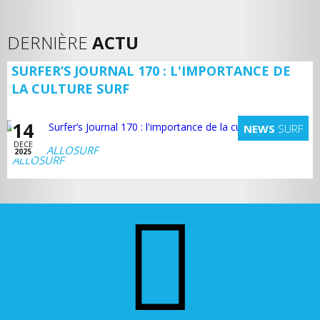
DERNIÈRE
ACTU
SURFER’S JOURNAL 170 : L'IMPORTANCE DE
LA CULTURE SURF
14
NEWS
SURF
DECE
ALLOSURF
2025