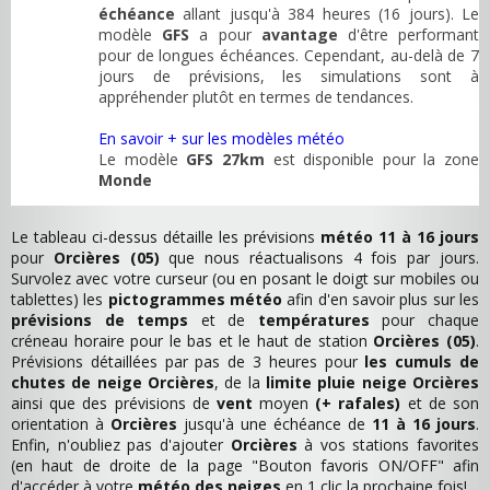
échéance
allant jusqu'à 384 heures (16 jours). Le
modèle
GFS
a pour
avantage
d'être performant
pour de longues échéances. Cependant, au-delà de 7
jours de prévisions, les simulations sont à
appréhender plutôt en termes de tendances.
En savoir + sur les modèles météo
Le modèle
GFS 27km
est disponible pour la zone
Monde
Le tableau ci-dessus détaille les prévisions
météo 11 à 16 jours
pour
Orcières (05)
que nous réactualisons 4 fois par jours.
Survolez avec votre curseur (ou en posant le doigt sur mobiles ou
tablettes) les
pictogrammes météo
afin d'en savoir plus sur les
prévisions de temps
et de
températures
pour chaque
créneau horaire pour le bas et le haut de station
Orcières (05)
.
Prévisions détaillées par pas de 3 heures pour
les cumuls de
chutes de neige Orcières
, de la
limite pluie neige Orcières
ainsi que des prévisions de
vent
moyen
(+ rafales)
et de son
orientation à
Orcières
jusqu'à une échéance de
11 à 16 jours
.
Enfin, n'oubliez pas d'ajouter
Orcières
à vos stations favorites
(en haut de droite de la page "Bouton favoris ON/OFF" afin
d'accéder à votre
météo des neiges
en 1 clic la prochaine fois!