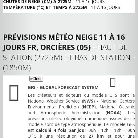
CHUTES DE NEIGE (CM) À 2725M
- 11 À 16 JOURS
TEMPÉRATURE (°C) ET TEMPS À 2725M
- 11 À 16 JOURS
PRÉVISIONS MÉTÉO NEIGE 11 À 16
JOURS FR, ORCIÈRES (05)
- HAUT DE
STATION (2725M) ET BAS DE STATION -
(1850M)
×
Close
GFS - GLOBAL FORECAST SYSTEM
Les créateurs et éditeurs du modèle GFS sont le
National Weather Service (
NWS
) - National Centers
Environmental Prediction (
NCEP
), National Oceanic
and Atmospheric Administration (
NOAA
). Les
prévisions météorologiques numériques issues de ce
modèle sont de type atmosphérique. Le modèle GFS
est
calculé 4 fois par jour
06h - 12h - 18h – 00h
UTC à une résolution de
27 km
et pour une