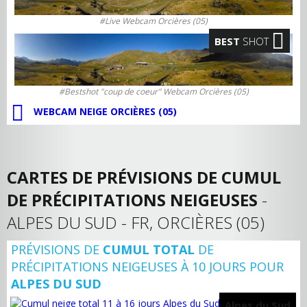
#Live Webcam Orcières (05)
BEST
SHOT
#Bestshot "coup de coeur" Webcam Orcières (05)
WEBCAM NEIGE ORCIÈRES (05)
CARTES DE PRÉVISIONS DE CUMUL
DE PRÉCIPITATIONS NEIGEUSES
-
ALPES DU SUD - FR, ORCIÈRES (05)
PRÉVISIONS DE
CUMUL TOTAL
DE
PRÉCIPITATIONS NEIGEUSES À 10 JOURS POUR
ALPES DU SUD
Alpes du Sud