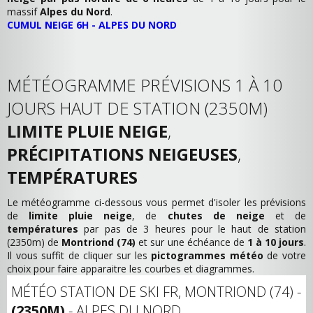
massif
Alpes du Nord
.
CUMUL NEIGE 6H - ALPES DU NORD
MÉTÉOGRAMME PRÉVISIONS 1 À 10
JOURS HAUT DE STATION (2350M)
LIMITE PLUIE NEIGE
,
PRÉCIPITATIONS NEIGEUSES
,
TEMPÉRATURES
Le météogramme ci-dessous vous permet d'isoler les prévisions
de
limite pluie neige
, de
chutes de neige
et de
températures
par pas de 3 heures pour le haut de station
(2350m) de
Montriond (74)
et sur une échéance de
1 à 10 jours
.
Il vous suffit de cliquer sur les
pictogrammes météo
de votre
choix pour faire apparaitre les courbes et diagrammes.
MÉTÉO STATION DE SKI FR, MONTRIOND (74) -
(2350M)
- ALPES DU NORD