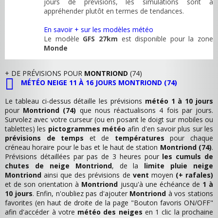
jours de prévisions, les simulations sont à
appréhender plutôt en termes de tendances.
En savoir + sur les modèles météo
Le modèle
GFS 27km
est disponible pour la zone
Monde
+ DE PRÉVISIONS POUR
MONTRIOND
(74)
MÉTÉO NEIGE 11 À 16 JOURS MONTRIOND (74)
Le tableau ci-dessus détaille les prévisions
météo 1 à 10 jours
pour
Montriond (74)
que nous réactualisons 4 fois par jours.
Survolez avec votre curseur (ou en posant le doigt sur mobiles ou
tablettes) les
pictogrammes météo
afin d'en savoir plus sur les
prévisions de temps
et de
températures
pour chaque
créneau horaire pour le bas et le haut de station
Montriond (74)
.
Prévisions détaillées par pas de 3 heures pour
les cumuls de
chutes de neige Montriond
, de la
limite pluie neige
Montriond
ainsi que des prévisions de
vent
moyen
(+ rafales)
et de son orientation à
Montriond
jusqu'à une échéance de
1 à
10 jours
. Enfin, n'oubliez pas d'ajouter
Montriond
à vos stations
favorites (en haut de droite de la page "Bouton favoris ON/OFF"
afin d'accéder à votre
météo des neiges
en 1 clic la prochaine