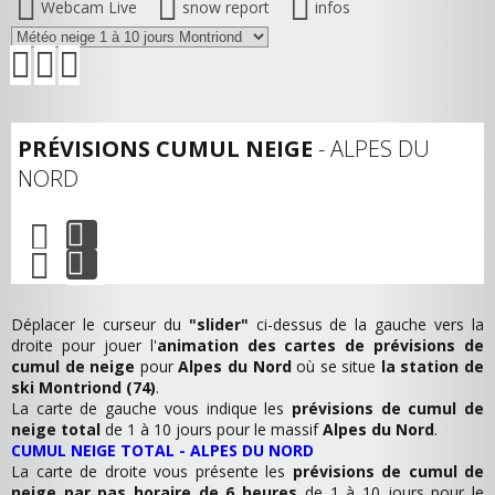
Webcam Live
snow report
infos
PRÉVISIONS CUMUL NEIGE
- ALPES DU
NORD
Déplacer le curseur du
"slider"
ci-dessus de la gauche vers la
droite pour jouer l'
animation des cartes de prévisions de
cumul de neige
pour
Alpes du Nord
où se situe
la station de
ski Montriond (74)
.
La carte de gauche vous indique les
prévisions de cumul de
neige total
de 1 à 10 jours pour le massif
Alpes du Nord
.
CUMUL NEIGE TOTAL - ALPES DU NORD
La carte de droite vous présente les
prévisions de cumul de
neige par pas horaire de 6 heures
de 1 à 10 jours pour le