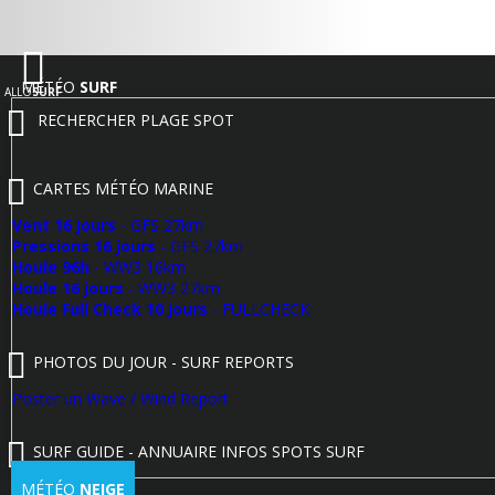
MÉTÉO
SURF
ALLO
SURF
RECHERCHER PLAGE SPOT
CARTES MÉTÉO MARINE
Vent 16 jours
- GFS 27km
Pressions 16 jours
- GFS 27km
Houle 96h
- WW3 16km
Houle 16 jours
- WW3 27km
Houle Full Check 10 jours
- FULLCHECK
PHOTOS DU JOUR - SURF REPORTS
Poster un Wave / Wind Report
SURF GUIDE - ANNUAIRE INFOS SPOTS SURF
MÉTÉO
NEIGE