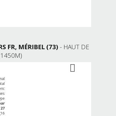
S FR, MÉRIBEL (73)
- HAUT DE
(1450M)
nal
tal
ric
ues
ype
par
e
27
(16