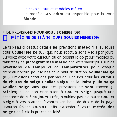
En savoir + sur les modèles météo
Le modèle
GFS 27km
est disponible pour la zone
Monde
+ DE PRÉVISIONS POUR
GOULIER NEIGE
(09)
MÉTÉO NEIGE 11 À 16 JOURS GOULIER NEIGE (09)
Le tableau ci-dessus détaille les prévisions
météo 1 à 10 jours
pour
Goulier Neige (09)
que nous réactualisons 4 fois par jours.
Survolez avec votre curseur (ou en posant le doigt sur mobiles ou
tablettes) les
pictogrammes météo
afin d'en savoir plus sur les
prévisions de temps
et de
températures
pour chaque
créneau horaire pour le bas et le haut de station
Goulier Neige
(09)
. Prévisions détaillées par pas de 3 heures pour
les cumuls
de chutes de neige Goulier Neige
, de la
limite pluie neige
Goulier Neige
ainsi que des prévisions de
vent
moyen
(+
rafales)
et de son orientation à
Goulier Neige
jusqu'à une
échéance de
1 à 10 jours
. Enfin, n'oubliez pas d'ajouter
Goulier
Neige
à vos stations favorites (en haut de droite de la page
"Bouton favoris ON/OFF" afin d'accéder à votre
météo des
neiges
en 1 clic la prochaine fois!