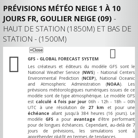
PRÉVISIONS MÉTÉO NEIGE 1 À 10
JOURS FR, GOULIER NEIGE (09)
-
HAUT DE STATION (1850M) ET BAS DE
STATION - (1500M)
×
Close
GFS - GLOBAL FORECAST SYSTEM
Les créateurs et éditeurs du modèle GFS sont le
National Weather Service (
NWS
) - National Centers
Environmental Prediction (
NCEP
), National Oceanic
and Atmospheric Administration (
NOAA
). Les
prévisions météorologiques numériques issues de ce
modèle sont de type atmosphérique. Le modèle GFS
est
calculé 4 fois par jour
06h - 12h - 18h – 00h
UTC à une résolution de
27 km
et pour une
échéance
allant jusqu'à 384 heures (16 jours). Le
modèle
GFS
a pour
avantage
d'être performant
pour de longues échéances. Cependant, au-delà de 7
jours de prévisions, les simulations sont à
appréhender plutôt en termes de tendances.