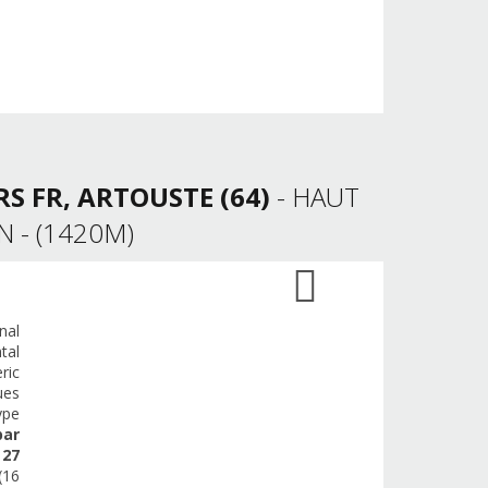
RS FR, ARTOUSTE (64)
- HAUT
N - (1420M)
nal
tal
ric
ues
ype
par
e
27
(16