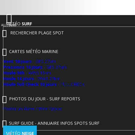
MÉTÉO
SURF
ALLO
SURF
RECHERCHER PLAGE SPOT
CARTES MÉTÉO MARINE
Vent 16 jours
- GFS 27km
Pressions 16 jours
- GFS 27km
Houle 96h
- WW3 16km
Houle 16 jours
- WW3 27km
Houle Full Check 10 jours
- FULLCHECK
PHOTOS DU JOUR - SURF REPORTS
Poster un Wave / Wind Report
SURF GUIDE - ANNUAIRE INFOS SPOTS SURF
MÉTÉO
NEIGE