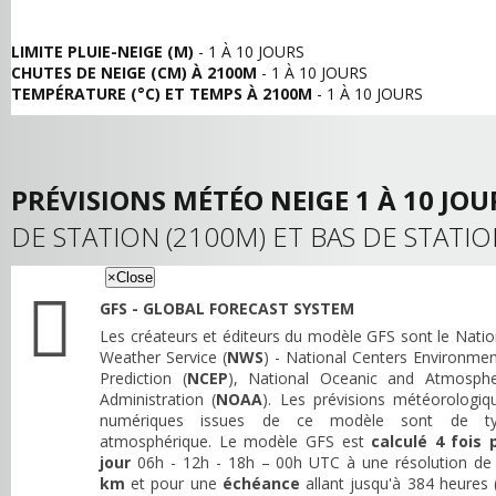
LIMITE PLUIE-NEIGE (M)
- 1 À 10 JOURS
CHUTES DE NEIGE (CM) À 2100M
- 1 À 10 JOURS
TEMPÉRATURE (°C) ET TEMPS À 2100M
- 1 À 10 JOURS
PRÉVISIONS MÉTÉO NEIGE 1 À 10 JOU
DE STATION (2100M) ET BAS DE STATIO
×
Close
GFS - GLOBAL FORECAST SYSTEM
Les créateurs et éditeurs du modèle GFS sont le Natio
Weather Service (
NWS
) - National Centers Environmen
Prediction (
NCEP
), National Oceanic and Atmosphe
Administration (
NOAA
). Les prévisions météorologiq
numériques issues de ce modèle sont de t
atmosphérique. Le modèle GFS est
calculé 4 fois 
jour
06h - 12h - 18h – 00h UTC à une résolution d
km
et pour une
échéance
allant jusqu'à 384 heures 