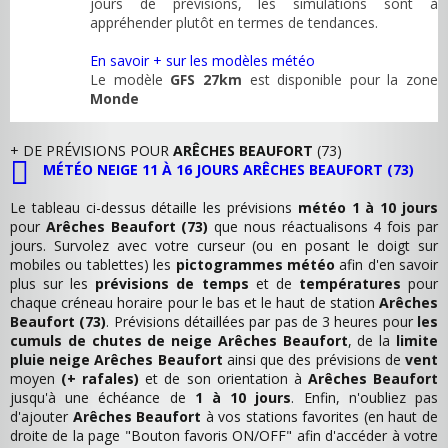
jours de prévisions, les simulations sont à
appréhender plutôt en termes de tendances.
En savoir + sur les modèles météo
Le modèle
GFS 27km
est disponible pour la zone
Monde
+ DE PRÉVISIONS POUR
ARÊCHES BEAUFORT
(73)
MÉTÉO NEIGE 11 À 16 JOURS ARÊCHES BEAUFORT (73)
Le tableau ci-dessus détaille les prévisions
météo 1 à 10 jours
pour
Arêches Beaufort (73)
que nous réactualisons 4 fois par
jours. Survolez avec votre curseur (ou en posant le doigt sur
mobiles ou tablettes) les
pictogrammes météo
afin d'en savoir
plus sur les
prévisions de temps
et de
températures
pour
chaque créneau horaire pour le bas et le haut de station
Arêches
Beaufort (73)
. Prévisions détaillées par pas de 3 heures pour
les
cumuls de chutes de neige Arêches Beaufort
, de la
limite
pluie neige Arêches Beaufort
ainsi que des prévisions de
vent
moyen
(+ rafales)
et de son orientation à
Arêches Beaufort
jusqu'à une échéance de
1 à 10 jours
. Enfin, n'oubliez pas
d'ajouter
Arêches Beaufort
à vos stations favorites (en haut de
droite de la page "Bouton favoris ON/OFF" afin d'accéder à votre