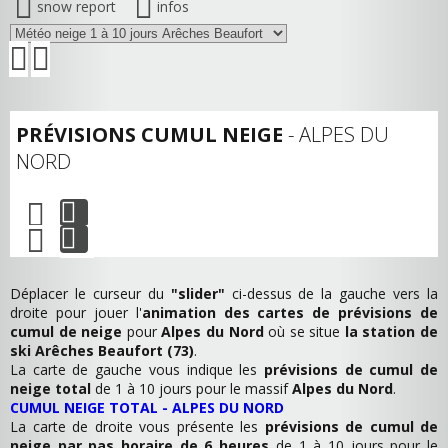
snow report
infos
PRÉVISIONS CUMUL NEIGE
- ALPES DU
NORD
Déplacer le curseur du
"slider"
ci-dessus de la gauche vers la
droite pour jouer l'
animation des cartes de prévisions de
cumul de neige
pour
Alpes du Nord
où se situe
la station de
ski Arêches Beaufort (73)
.
La carte de gauche vous indique les
prévisions de cumul de
neige total
de 1 à 10 jours pour le massif
Alpes du Nord
.
CUMUL NEIGE TOTAL - ALPES DU NORD
La carte de droite vous présente les
prévisions de cumul de
neige par pas horaire de 6 heures
de 1 à 10 jours pour le