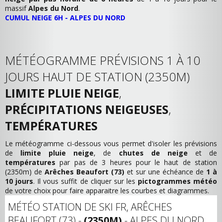
massif
Alpes du Nord
.
CUMUL NEIGE 6H - ALPES DU NORD
MÉTÉOGRAMME PRÉVISIONS 1 À 10
JOURS HAUT DE STATION (2350M)
LIMITE PLUIE NEIGE
,
PRÉCIPITATIONS NEIGEUSES
,
TEMPÉRATURES
Le météogramme ci-dessous vous permet d'isoler les prévisions
de
limite pluie neige
, de
chutes de neige
et de
températures
par pas de 3 heures pour le haut de station
(2350m) de
Arêches Beaufort (73)
et sur une échéance de
1 à
10 jours
. Il vous suffit de cliquer sur les
pictogrammes météo
de votre choix pour faire apparaitre les courbes et diagrammes.
MÉTÉO STATION DE SKI FR, ARÊCHES
BEAUFORT (73) -
(2350M)
- ALPES DU NORD