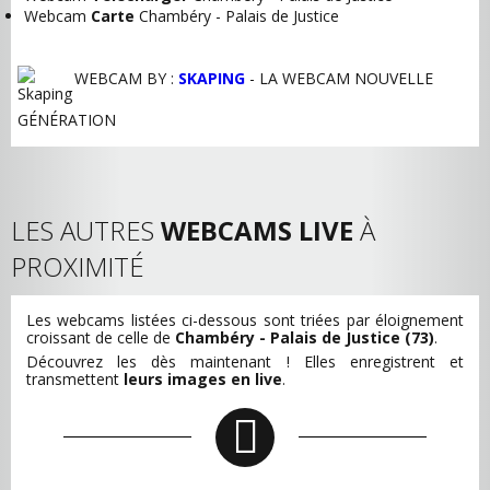
Webcam
Carte
Chambéry - Palais de Justice
WEBCAM BY :
SKAPING
- LA WEBCAM NOUVELLE
GÉNÉRATION
LES AUTRES
WEBCAMS LIVE
À
PROXIMITÉ
Les webcams listées ci-dessous sont triées par éloignement
croissant de celle de
Chambéry - Palais de Justice (73)
.
Découvrez les dès maintenant ! Elles enregistrent et
transmettent
leurs images en live
.