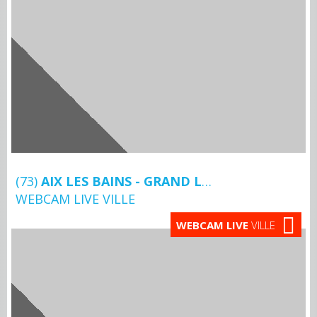
(73)
AIX LES BAINS - GRAND LAC - GRAND PORT
WEBCAM LIVE VILLE
WEBCAM LIVE
VILLE