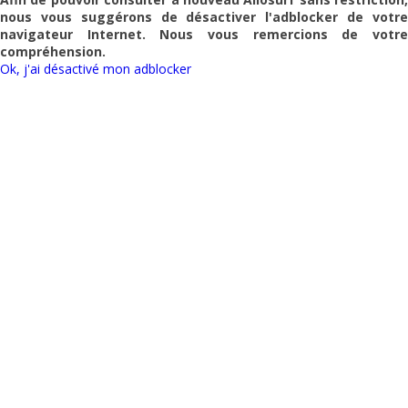
nous vous suggérons de désactiver l'adblocker de votre
navigateur Internet. Nous vous remercions de votre
compréhension.
Ok, j'ai désactivé mon adblocker