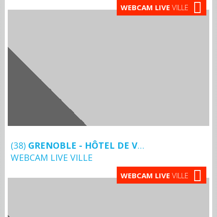
WEBCAM LIVE
VILLE
(38)
GRENOBLE - HÔTEL DE VILLE
WEBCAM LIVE VILLE
WEBCAM LIVE
VILLE