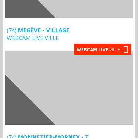
(74)
MEGÈVE - VILLAGE
WEBCAM LIVE VILLE
WEBCAM LIVE
VILLE
(74)
MONNETIER-MORNEX - TÉLÉPHÉRIQUE DU SALÈVE