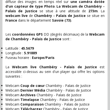
diffuse des images en temps réel sur
une caméra dotée
d'un capteur de type Photo
.
La Webcam de Chambéry -
Palais de Justice
se situe à une altitude de
273m
. La
webcam live
de
Chambéry - Palais de Justice
se situe en
France
dans le département
Savoie
(73)
.
Les
coordonnées GPS
DD (degrés décimaux) de la
Webcam
de Chambéry - Palais de Justice
sont :
Latitude :
45.5679
Longitude :
5.91889
Fuseau horaire :
Europe/Paris
La
Webcam live Chambéry - Palais de Justice
est
accessible ci-dessus au sein d'un player qui offre les options
suivantes :
Webcam
Coup de cœur
Chambéry - Palais de Justice
Webcam
Dernier Média
Chambéry - Palais de Justice
Webcam
Archives
Chambéry - Palais de Justice
Webcam
Timelapse
Chambéry - Palais de Justice
Webcam
Comparaison
Chambéry - Palais de Justice
Webcam
Télécharger
Chambéry - Palais de Justice