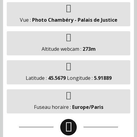
Vue :
Photo Chambéry - Palais de Justice
Altitude webcam :
273m
Latitude :
45.5679
Longitude :
5.91889
Fuseau horaire :
Europe/Paris