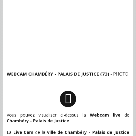
WEBCAM CHAMBÉRY - PALAIS DE JUSTICE (73)
- PHOTO
Vous pouvez visualiser ci-dessus la
Webcam live
de
Chambéry - Palais de Justice
.
La
Live Cam
de la
ville de Chambéry - Palais de Justice