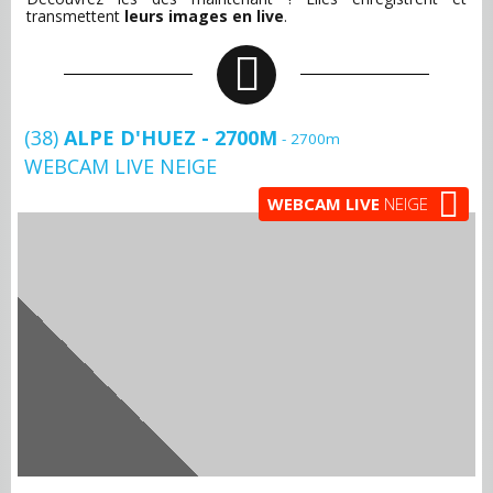
transmettent
leurs images en live
.
(38)
ALPE D'HUEZ - 2700M
- 2700m
WEBCAM LIVE NEIGE
WEBCAM LIVE
NEIGE