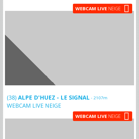
WEBCAM LIVE
NEIGE
(38)
ALPE D'HUEZ - LE SIGNAL
- 2107m
WEBCAM LIVE NEIGE
WEBCAM LIVE
NEIGE