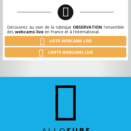
Découvrez au sein de la rubrique
OBSERVATION
l'ensemble
des
webcams live
en France et à l'international.
LISTE WEBCAMS LIVE
CARTE WEBCAMS LIVE
ALLO
SURF