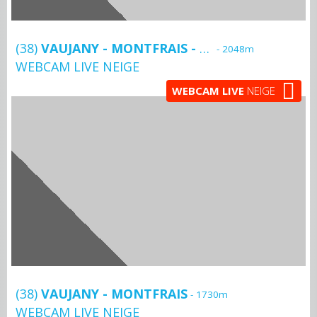
(38)
VAUJANY - MONTFRAIS - ALPETTE
- 2048m
WEBCAM LIVE NEIGE
WEBCAM LIVE
NEIGE
(38)
VAUJANY - MONTFRAIS
- 1730m
WEBCAM LIVE NEIGE