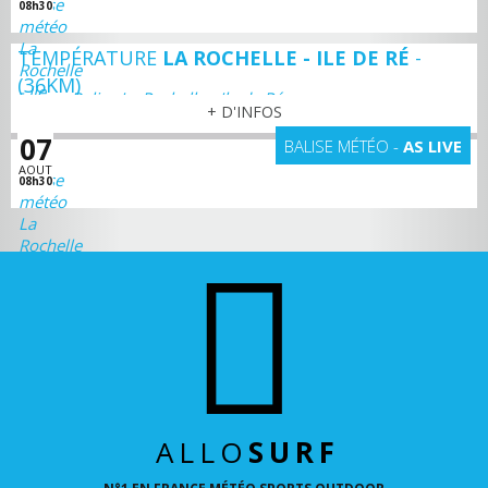
08h30
TEMPÉRATURE
LA ROCHELLE - ILE DE RÉ
-
(36KM)
Balise La Rochelle - Ile de Ré
+ D'INFOS
07
BALISE MÉTÉO -
AS LIVE
AOUT
08h30
Balise La Rochelle - Ile de Ré
ALLO
SURF