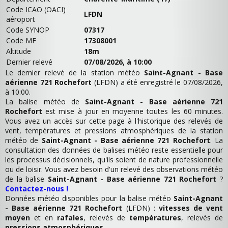
Code ICAO (OACI)
LFDN
aéroport
Code SYNOP
07317
Code MF
17308001
Altitude
18m
Dernier relevé
07/08/2026, à 10:00
Le dernier relevé de la station météo
Saint-Agnant - Base
aérienne 721 Rochefort
(LFDN) a été enregistré le 07/08/2026,
à 10:00.
La balise météo de
Saint-Agnant - Base aérienne 721
Rochefort
est mise à jour en moyenne toutes les 60 minutes.
Vous avez un accès sur cette page à l'historique des relevés de
vent, températures et pressions atmosphériques de la station
météo de
Saint-Agnant - Base aérienne 721 Rochefort
. La
consultation des données de balises météo reste essentielle pour
les processus décisionnels, qu'ils soient de nature professionnelle
ou de loisir. Vous avez besoin d'un relevé des observations météo
de la balise
Saint-Agnant - Base aérienne 721 Rochefort
?
Contactez-nous !
Données météo disponibles pour la balise météo
Saint-Agnant
- Base aérienne 721 Rochefort
(LFDN) :
vitesses de vent
moyen
et en
rafales
, relevés de
températures
, relevés de
pressions atmosphériques
.