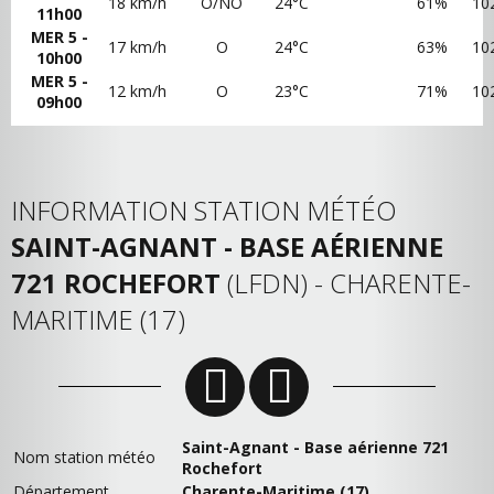
18 km/h
O/NO
24°C
61%
10
11h00
MER 5 -
17 km/h
O
24°C
63%
10
10h00
MER 5 -
12 km/h
O
23°C
71%
10
09h00
INFORMATION STATION MÉTÉO
SAINT-AGNANT - BASE AÉRIENNE
721 ROCHEFORT
(LFDN) - CHARENTE-
MARITIME (17)
Saint-Agnant - Base aérienne 721
Nom station météo
Rochefort
Département
Charente-Maritime (17)