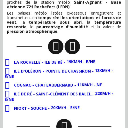
proches de la station météo
Saint-Agnant - Base
aérienne 721 Rochefort (LFDN)
Les balises météo listées ci-dessous enregistrent et
transmettent en
temps réel les orientations et forces de
vent
, la
température sous abri
, la
température
ressentie
, le
pourcentage d'humidité
et la valeur de
pression atmosphérique
.
19KM/H - E/NE
LA ROCHELLE - ILE DE RÉ -
18KM/H -
ILE D'OLÉRON - POINTE DE CHASSIRON -
E/NE
11KM/H - NE
COGNAC - CHATEAUBERNARD -
22KM/H -
ILE DE RÉ - SAINT-CLÉMENT DES BALEINES -
E/NE
20KM/H - E/NE
NIORT - SOUCHE -