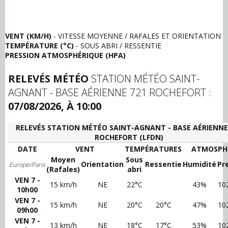
VENT (KM/H)
- VITESSE MOYENNE / RAFALES ET ORIENTATION
TEMPÉRATURE (°C)
- SOUS ABRI / RESSENTIE
PRESSION ATMOSPHÉRIQUE (HPA)
RELEVÉS MÉTÉO
STATION MÉTÉO SAINT-
AGNANT - BASE AÉRIENNE 721 ROCHEFORT :
07/08/2026, À 10:00
RELEVÉS STATION MÉTÉO SAINT-AGNANT - BASE AÉRIENNE
ROCHEFORT (LFDN)
DATE
VENT
TEMPÉRATURES
ATMOSPH
Moyen
Sous
Orientation
Ressentie
Humidité
Pr
Europe/Paris
(Rafales)
abri
VEN 7 -
15 km/h
NE
22°C
43%
10
10h00
VEN 7 -
15 km/h
NE
20°C
20°C
47%
10
09h00
VEN 7 -
13 km/h
NE
18°C
17°C
53%
10