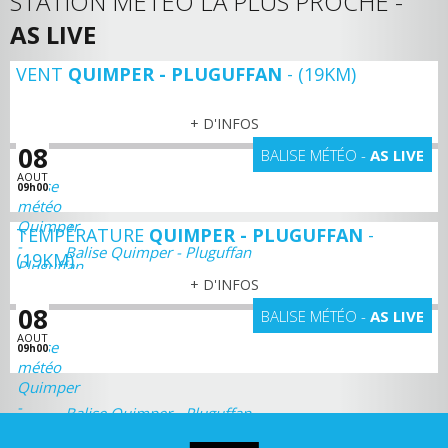
STATION MÉTÉO LA PLUS PROCHE -
AS LIVE
VENT
QUIMPER - PLUGUFFAN
- (19KM)
+ D'INFOS
08
BALISE MÉTÉO -
AS LIVE
AOUT
09h00
TEMPÉRATURE
QUIMPER - PLUGUFFAN
-
Balise Quimper - Pluguffan
(19KM)
+ D'INFOS
08
BALISE MÉTÉO -
AS LIVE
AOUT
09h00
Balise Quimper - Pluguffan