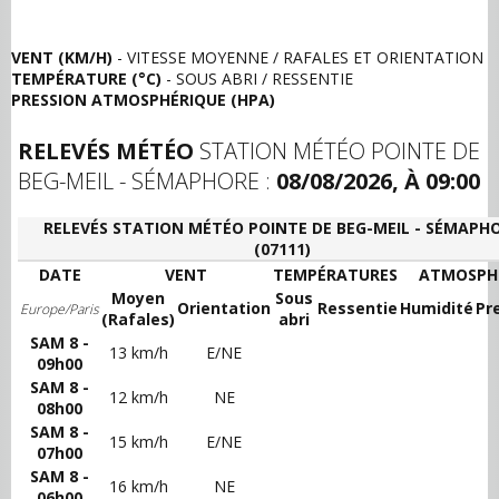
VENT (KM/H)
- VITESSE MOYENNE / RAFALES ET ORIENTATION
TEMPÉRATURE (°C)
- SOUS ABRI / RESSENTIE
PRESSION ATMOSPHÉRIQUE (HPA)
RELEVÉS MÉTÉO
STATION MÉTÉO POINTE DE
BEG-MEIL - SÉMAPHORE :
08/08/2026, À 09:00
RELEVÉS STATION MÉTÉO POINTE DE BEG-MEIL - SÉMAPH
(07111)
DATE
VENT
TEMPÉRATURES
ATMOSPH
Moyen
Sous
Orientation
Ressentie
Humidité
Pr
Europe/Paris
(Rafales)
abri
SAM 8 -
13 km/h
E/NE
09h00
SAM 8 -
12 km/h
NE
08h00
SAM 8 -
15 km/h
E/NE
07h00
SAM 8 -
16 km/h
NE
06h00