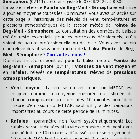
Sémaphore
(07111) a été enregistré le 08/08/2026, à 09:00.
La balise météo de
Pointe de Beg-Meil - Sémaphore
est mise
à jour en moyenne toutes les 60 minutes. Vous avez un accès sur
cette page à l'historique des relevés de vent, températures et
pressions atmosphériques de la station météo de
Pointe de
Beg-Meil - Sémaphore
. La consultation des données de balises
météo reste essentielle pour les processus décisionnels, qu'ils
soient de nature professionnelle ou de loisir. Vous avez besoin
d'un relevé des observations météo de la balise
Pointe de Beg-
Meil - Sémaphore
?
Contactez-nous !
Données météo disponibles pour la balise météo
Pointe de
Beg-Meil - Sémaphore
(07111) :
vitesses de vent moyen
et
en
rafales
, relevés de
températures
, relevés de
pressions
atmosphériques
.
Vent moyen
: La vitesse du vent dans un METAR est
indiquée comme la moyenne mesurée ou estimée de
chaque composante au cours des 10 minutes précédant
l'heure d'émission du METAR, sauf s'il y a des variations
importantes au cours de cette période de 10 minutes.
Rafales
: (paramètre non fourni systématiquement) Les
rafales seront indiquées si la vitesse maximale du vent dans
une période de 10 minutes a dépassé la vitesse moyenne de
10 noeuds (18.5 kmh) ou plus pendant 2 minutes au même