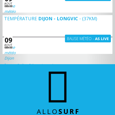
AOUT
08h00
TEMPÉRATURE
DIJON - LONGVIC
- (37KM)
Balise Dijon - Longvic
+ D'INFOS
09
BALISE MÉTÉO -
AS LIVE
AOUT
08h00
Balise Dijon - Longvic
ALLO
SURF