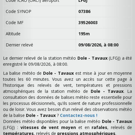
Code ICAO (OACI) aéroport
LFGJ
Code SYNOP
07386
Code MF
39526003
Altitude
195m
Dernier relevé
09/08/2026, à 08:00
Le dernier relevé de la station météo
Dole - Tavaux
(LFGJ) a été
enregistré le 09/08/2026, à 08:00.
La balise météo de
Dole - Tavaux
est mise à jour en moyenne
toutes les 60 minutes. Vous avez un accès sur cette page à
l'historique des relevés de vent, températures et pressions
atmosphériques de la station météo de
Dole - Tavaux
. La
consultation des données de balises météo reste essentielle pour
les processus décisionnels, qu'ils soient de nature professionnelle
ou de loisir. Vous avez besoin d'un relevé des observations météo
de la balise
Dole - Tavaux
?
Contactez-nous !
Données météo disponibles pour la balise météo
Dole - Tavaux
(LFGJ) :
vitesses de vent moyen
et en
rafales
, relevés de
températures
, relevés de
pressions atmosphériques
.