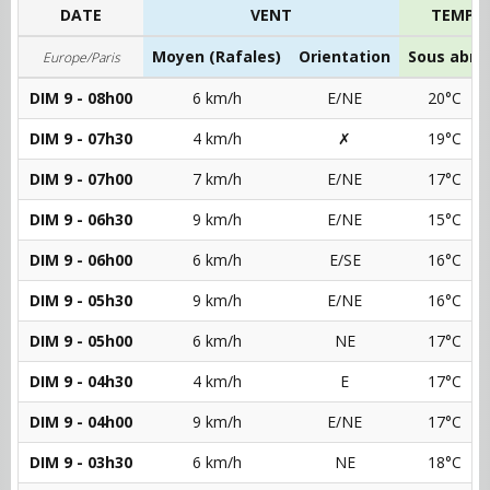
DATE
VENT
TEMPÉ
Moyen (Rafales)
Orientation
Sous abri
Europe/Paris
DIM 9 - 08h00
6 km/h
E/NE
20°C
DIM 9 - 07h30
4 km/h
✗
19°C
DIM 9 - 07h00
7 km/h
E/NE
17°C
DIM 9 - 06h30
9 km/h
E/NE
15°C
DIM 9 - 06h00
6 km/h
E/SE
16°C
DIM 9 - 05h30
9 km/h
E/NE
16°C
DIM 9 - 05h00
6 km/h
NE
17°C
DIM 9 - 04h30
4 km/h
E
17°C
DIM 9 - 04h00
9 km/h
E/NE
17°C
DIM 9 - 03h30
6 km/h
NE
18°C