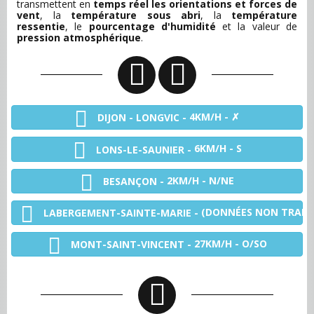
transmettent en
temps réel les orientations et forces de
vent
, la
température sous abri
, la
température
ressentie
, le
pourcentage d'humidité
et la valeur de
pression atmosphérique
.
4KM/H - ✗
DIJON - LONGVIC -
6KM/H - S
LONS-LE-SAUNIER -
2KM/H - N/NE
BESANÇON -
(DONNÉES NON TRANS
LABERGEMENT-SAINTE-MARIE -
27KM/H - O/SO
MONT-SAINT-VINCENT -