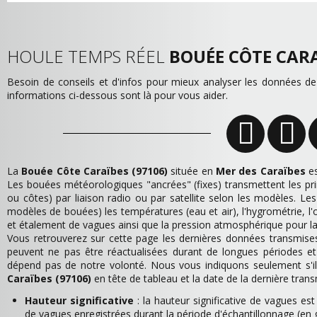
HOULE TEMPS RÉEL
BOUÉE CÔTE CARA
Besoin de conseils et d'infos pour mieux analyser les données d
informations ci-dessous sont là pour vous aider.
La
Bouée Côte Caraïbes (97106)
située en
Mer des Caraïbes
es
Les bouées météorologiques "ancrées" (fixes) transmettent les pr
ou côtes) par liaison radio ou par satellite selon les modèles.
modèles de bouées) les températures (eau et air), l'hygrométrie, l'o
et étalement de vagues ainsi que la pression atmosphérique pour l
Vous retrouverez sur cette page les dernières données transmis
peuvent ne pas être réactualisées durant de longues périodes e
dépend pas de notre volonté. Nous vous indiquons seulement s'i
Caraïbes (97106)
en tête de tableau et la date de la dernière trans
Hauteur significative
: la hauteur significative de vagues es
de vagues enregistrées durant la période d'échantillonnage (en 