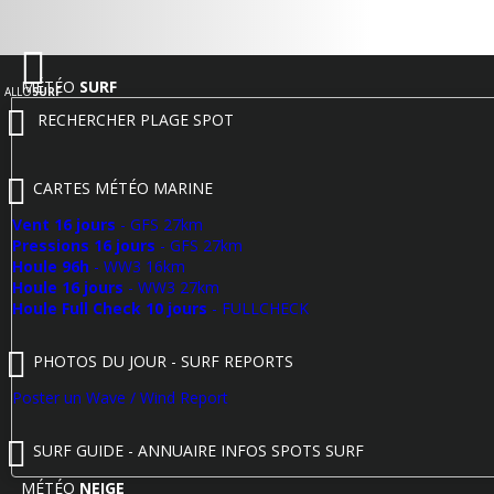
MÉTÉO
SURF
ALLO
SURF
RECHERCHER PLAGE SPOT
CARTES MÉTÉO MARINE
Vent 16 jours
- GFS 27km
Pressions 16 jours
- GFS 27km
Houle 96h
- WW3 16km
Houle 16 jours
- WW3 27km
Houle Full Check 10 jours
- FULLCHECK
PHOTOS DU JOUR - SURF REPORTS
Poster un Wave / Wind Report
SURF GUIDE - ANNUAIRE INFOS SPOTS SURF
MÉTÉO
NEIGE