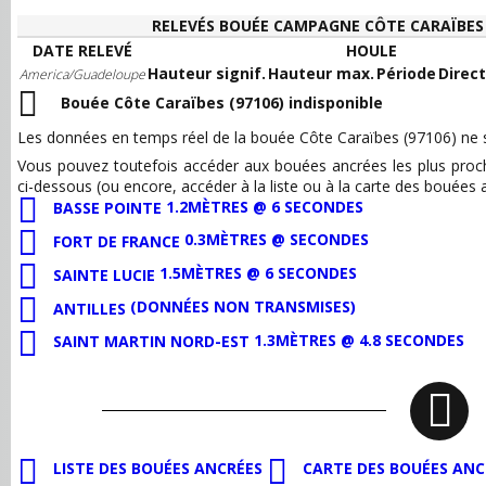
RELEVÉS BOUÉE CAMPAGNE CÔTE CARAÏBES 
DATE RELEVÉ
HOULE
Hauteur signif.
Hauteur max.
Période
Direct
America/Guadeloupe
Bouée Côte Caraïbes (97106) indisponible
Les données en temps réel de la bouée Côte Caraïbes (97106) ne s
Vous pouvez toutefois accéder aux bouées ancrées les plus pro
ci-dessous (ou encore, accéder à la liste ou à la carte des bouées 
1.2MÈTRES @ 6 SECONDES
BASSE POINTE
0.3MÈTRES @ SECONDES
FORT DE FRANCE
1.5MÈTRES @ 6 SECONDES
SAINTE LUCIE
(DONNÉES NON TRANSMISES)
ANTILLES
1.3MÈTRES @ 4.8 SECONDES
SAINT MARTIN NORD-EST
LISTE DES BOUÉES ANCRÉES
CARTE DES BOUÉES ANC