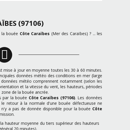
ÏBES (97106)
e la bouée
Côte Caraïbes
(Mer des Caraïbes) ? ... les
t mise à jour en moyenne toutes les 30 à 60 minutes.
incipales données météo des conditions en mer (large
 Les données météo comprennent notamment (selon les
rientation et la vitesse du vent, les hauteurs, périodes
a zone de la bouée ancrée.
es par la bouée
Côte Caraïbes (97106)
. Les données
t le retour à la normale d'une bouée défectueuse ne
l n'y a pas de donnée disponible pour la bouée
Côte
mission.
t la hauteur moyenne du tiers supérieur des hauteurs
général 20 minutes).