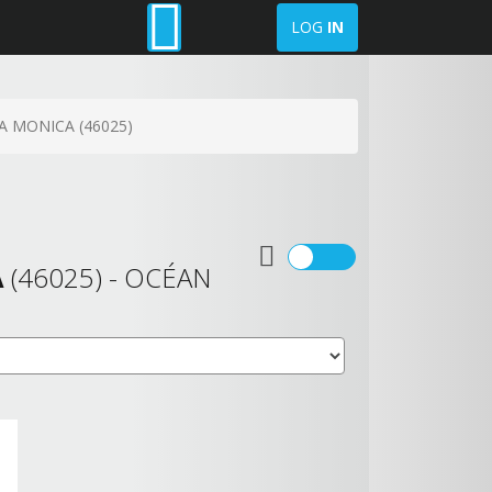
LOG
IN
A MONICA (46025)
A
(46025) - OCÉAN