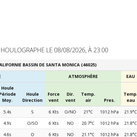
HOULOGRAPHE LE 08/08/2026, À 23:00
ALIFORNIE BASSIN DE SANTA MONICA (46025)
E
ATMOSPHÈRE
EAU
Houle
Période
Houle
Force
Dir.
Temp.
Temp
Moy.
Direction
vent
vent
air
Pres.
eau
5.4s
S
6 Kts
O/NO
21°C
1012 hPa
21.9°C
4.9s
O/SO
6 Kts
NO
20.7°C
1012 hPa
21.8°C
4.6s
O
6 Kts
NO
21.1°C
1012 hPa
21.8°C