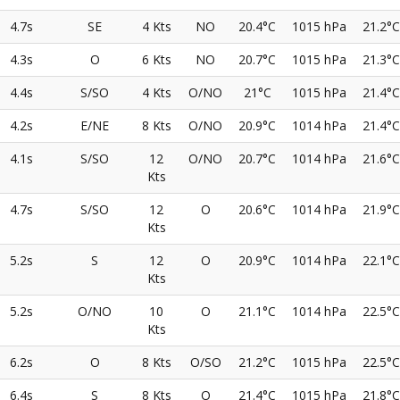
4.7s
SE
4 Kts
NO
20.4°C
1015 hPa
21.2°C
4.3s
O
6 Kts
NO
20.7°C
1015 hPa
21.3°C
4.4s
S/SO
4 Kts
O/NO
21°C
1015 hPa
21.4°C
4.2s
E/NE
8 Kts
O/NO
20.9°C
1014 hPa
21.4°C
4.1s
S/SO
12
O/NO
20.7°C
1014 hPa
21.6°C
Kts
4.7s
S/SO
12
O
20.6°C
1014 hPa
21.9°C
Kts
5.2s
S
12
O
20.9°C
1014 hPa
22.1°C
Kts
5.2s
O/NO
10
O
21.1°C
1014 hPa
22.5°C
Kts
6.2s
O
8 Kts
O/SO
21.2°C
1015 hPa
22.5°C
6.4s
S
8 Kts
O
21.4°C
1015 hPa
21.8°C