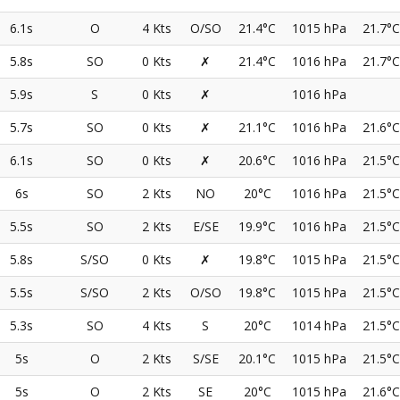
6.1s
O
4 Kts
O/SO
21.4°C
1015 hPa
21.7°C
5.8s
SO
0 Kts
✗
21.4°C
1016 hPa
21.7°C
5.9s
S
0 Kts
✗
1016 hPa
5.7s
SO
0 Kts
✗
21.1°C
1016 hPa
21.6°C
6.1s
SO
0 Kts
✗
20.6°C
1016 hPa
21.5°C
6s
SO
2 Kts
NO
20°C
1016 hPa
21.5°C
5.5s
SO
2 Kts
E/SE
19.9°C
1016 hPa
21.5°C
5.8s
S/SO
0 Kts
✗
19.8°C
1015 hPa
21.5°C
5.5s
S/SO
2 Kts
O/SO
19.8°C
1015 hPa
21.5°C
5.3s
SO
4 Kts
S
20°C
1014 hPa
21.5°C
5s
O
2 Kts
S/SE
20.1°C
1015 hPa
21.5°C
5s
O
2 Kts
SE
20°C
1015 hPa
21.6°C