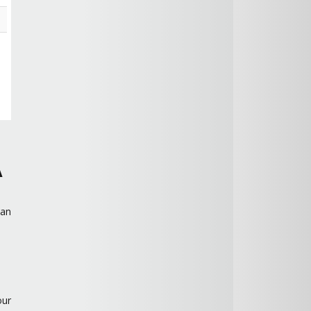
A
an
our