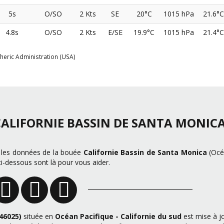
5s
O/SO
2 Kts
SE
20°C
1015 hPa
21.6°C
4.8s
O/SO
2 Kts
E/SE
19.9°C
1015 hPa
21.4°C
heric Administration (USA)
CALIFORNIE BASSIN DE SANTA MONIC
r les données de la bouée
Californie Bassin de Santa Monica
(Océ
 ci-dessous sont là pour vous aider.
46025)
située en
Océan Pacifique - Californie du sud
est mise à j