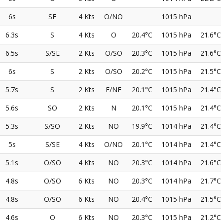
6s
SE
4 Kts
O/NO
1015 hPa
6.3s
S
4 Kts
O
20.4°C
1015 hPa
21.6°C
6.5s
S/SE
2 Kts
O/SO
20.3°C
1015 hPa
21.6°C
6s
S
2 Kts
O/SO
20.2°C
1015 hPa
21.5°C
5.7s
S
2 Kts
E/NE
20.1°C
1015 hPa
21.4°C
5.6s
SO
2 Kts
N
20.1°C
1015 hPa
21.4°C
5.3s
S/SO
2 Kts
NO
19.9°C
1014 hPa
21.4°C
5s
S/SE
4 Kts
O/NO
20.1°C
1014 hPa
21.4°C
5.1s
O/SO
4 Kts
NO
20.3°C
1014 hPa
21.6°C
4.8s
O/SO
6 Kts
NO
20.3°C
1014 hPa
21.7°C
4.8s
O/SO
6 Kts
NO
20.4°C
1015 hPa
21.5°C
4.6s
O
6 Kts
NO
20.3°C
1015 hPa
21.2°C