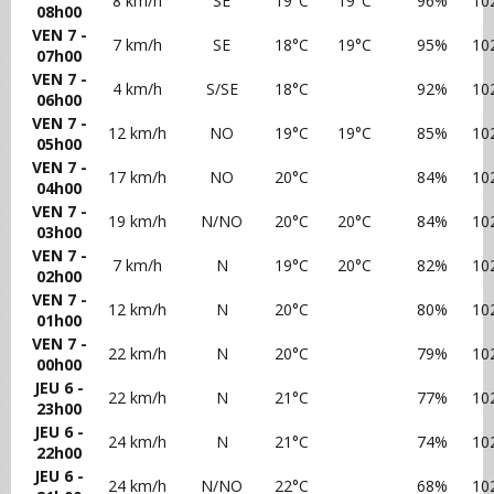
8 km/h
SE
19°C
19°C
96%
10
08h00
VEN 7 -
7 km/h
SE
18°C
19°C
95%
10
07h00
VEN 7 -
4 km/h
S/SE
18°C
92%
10
06h00
VEN 7 -
12 km/h
NO
19°C
19°C
85%
10
05h00
VEN 7 -
17 km/h
NO
20°C
84%
10
04h00
VEN 7 -
19 km/h
N/NO
20°C
20°C
84%
10
03h00
VEN 7 -
7 km/h
N
19°C
20°C
82%
10
02h00
VEN 7 -
12 km/h
N
20°C
80%
10
01h00
VEN 7 -
22 km/h
N
20°C
79%
10
00h00
JEU 6 -
22 km/h
N
21°C
77%
10
23h00
JEU 6 -
24 km/h
N
21°C
74%
10
22h00
JEU 6 -
24 km/h
N/NO
22°C
68%
10