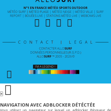
N°1 EN FRANCE MÉTÉO SPORTS OUTDOOR
MÉTÉO SURF
MÉTÉO PLAGE
MÉTÉO NEIGE
MÉTÉO VILLE
SURF
REPORT
BOUÉES LIVE
STATIONS MÉTÉO LIVE
WEBCAMS LIVE
CONTACT | LÉGAL
CONTACTER
ALLO
SURF
DONNÉES PERSONNELLES (R.G.P.D.)
ALLO
SURF
™ 2005 - 2026 ©
I'M A LEGEND !
×
NAVIGATION AVEC ADBLOCKER DÉTÉCTÉE
Vous utilisez un navigateur sur lequel un adblocker (bloqueur de