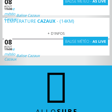
08
BALISE MÉTÉO -
AS LIVE
AOUT
11h00
Balise Cazaux
TEMPÉRATURE
CAZAUX
- (14KM)
+ D'INFOS
08
BALISE MÉTÉO -
AS LIVE
AOUT
11h00
Balise Cazaux
ALLO
SURF