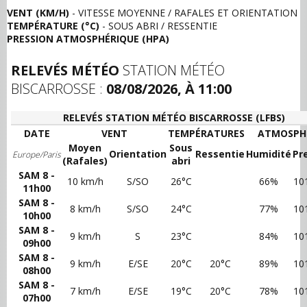
VENT (KM/H)
- VITESSE MOYENNE / RAFALES ET ORIENTATION
TEMPÉRATURE (°C)
- SOUS ABRI / RESSENTIE
PRESSION ATMOSPHÉRIQUE (HPA)
RELEVÉS MÉTÉO
STATION MÉTÉO
BISCARROSSE :
08/08/2026, À 11:00
RELEVÉS STATION MÉTÉO BISCARROSSE (LFBS)
DATE
VENT
TEMPÉRATURES
ATMOSPH
Moyen
Sous
Orientation
Ressentie
Humidité
Pr
Europe/Paris
(Rafales)
abri
SAM 8 -
10 km/h
S/SO
26°C
66%
10
11h00
SAM 8 -
8 km/h
S/SO
24°C
77%
10
10h00
SAM 8 -
9 km/h
S
23°C
84%
10
09h00
SAM 8 -
9 km/h
E/SE
20°C
20°C
89%
10
08h00
SAM 8 -
7 km/h
E/SE
19°C
20°C
78%
10
07h00