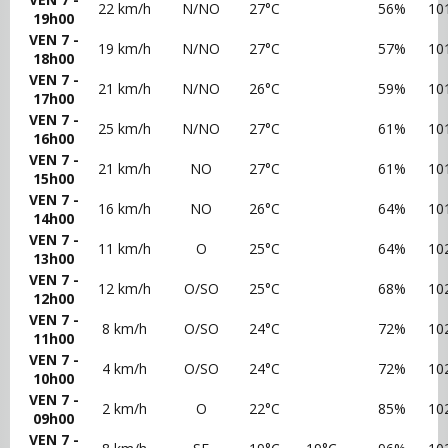
22 km/h
N/NO
27°C
56%
10
19h00
VEN 7 -
19 km/h
N/NO
27°C
57%
10
18h00
VEN 7 -
21 km/h
N/NO
26°C
59%
10
17h00
VEN 7 -
25 km/h
N/NO
27°C
61%
10
16h00
VEN 7 -
21 km/h
NO
27°C
61%
10
15h00
VEN 7 -
16 km/h
NO
26°C
64%
10
14h00
VEN 7 -
11 km/h
O
25°C
64%
10
13h00
VEN 7 -
12 km/h
O/SO
25°C
68%
10
12h00
VEN 7 -
8 km/h
O/SO
24°C
72%
10
11h00
VEN 7 -
4 km/h
O/SO
24°C
72%
10
10h00
VEN 7 -
2 km/h
O
22°C
85%
10
09h00
VEN 7 -