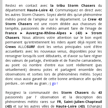
Restez en contact avec
la tribu Storm Chasers
du
département
Haute-Loire 43
. Communiquez en direct avec
les autres Storm Chasers. Soyez alerté dès qu'un phénomène
météo prend de l'ampleur sur le département. Le
Crew 43
Storm Chasers
est une room dédiée aux chasseurs de
tempête, passionnés de météo aimant faire de l'image de
France
►
Auvergne-Rhône-Alpes
►
(43)
►
Strom
Chasers
. Nous attirons votre attention sur le bon esprit
permanent qu'entretiennent les riders ayant déjà rejoint les
Crews
ALLO
SURF
dont les vertus principales sont d'être
accueillants avec les nouveaux venus, disponibles pour les
renseigner lorsqu'ils sont débutants, et d'avoir su faire régner
des valeurs de partage, d'entraide et de franche camaraderie,
au point où nombre d'entre eux sont réellement (pas
virtuellement) devenu potes et partagent ensemble des
observations et sorties lors de phénomènes météo. Soyez
donc vous aussi garant de cette bonne ambiance afin qu'elle
perdure... on veille au grain ;-)
go !
Rejoignez la communauté des
Storm Chasers
du
43
passionnés par l' observation et la description des
phénomènes météo rares sur
FR, Saint-Julien-Chapteuil
(43)
et sur les autres villes de
Haute-Loire (43)
. Echangez