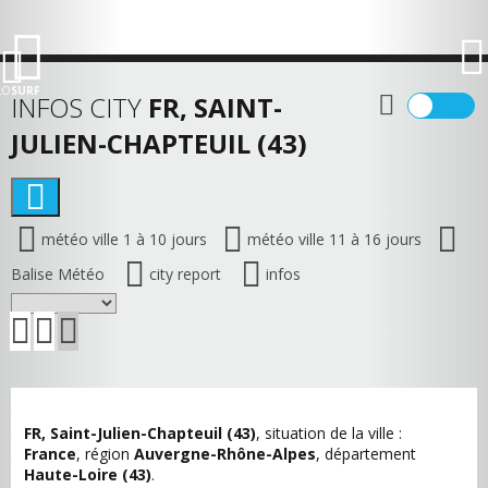
LO
SURF
INFOS CITY
FR, SAINT-
JULIEN-CHAPTEUIL (43)
météo ville 1 à 10 jours
météo ville 11 à 16 jours
Balise Météo
city report
infos
FR, Saint-Julien-Chapteuil (43)
, situation de la ville :
France
, région
Auvergne-Rhône-Alpes
, département
Haute-Loire (43)
.