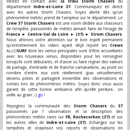
Restez en contact avec
la tribu Storm Chasers
du
département
Indre-et-Loire 37
. Communiquez en direct
avec les autres Storm Chasers. Soyez alerté dès qu'un
phénomène météo prend de l'ampleur sur le département. Le
Crew 37 Storm Chasers
est une room dédiée aux chasseurs
de tempête, passionnés de météo aimant faire de l'image de
France
►
Centre-Val de Loire
►
(37)
►
Strom Chasers
.
Nous attirons votre attention sur le bon esprit permanent
qu'entretiennent les riders ayant déjà rejoint les
Crews
ALLO
SURF
dont les vertus principales sont d'être accueillants
avec les nouveaux venus, disponibles pour les renseigner
lorsqu'ils sont débutants, et d'avoir su faire régner des valeurs
de partage, d'entraide et de franche camaraderie, au point où
nombre d'entre eux sont réellement (pas virtuellement)
devenu potes et partagent ensemble des observations et
sorties lors de phénomènes météo. Soyez donc vous aussi
garant de cette bonne ambiance afin qu'elle perdure... on
veille au grain ;-)
go !
Rejoignez la communauté des
Storm Chasers
du
37
passionnés par l' observation et la description des
phénomènes météo rares sur
FR, Rochecorbon (37)
et sur
les autres villes de
Indre-et-Loire (37)
. Echangez sur les
tempêtes et organisez vos reports et observations en