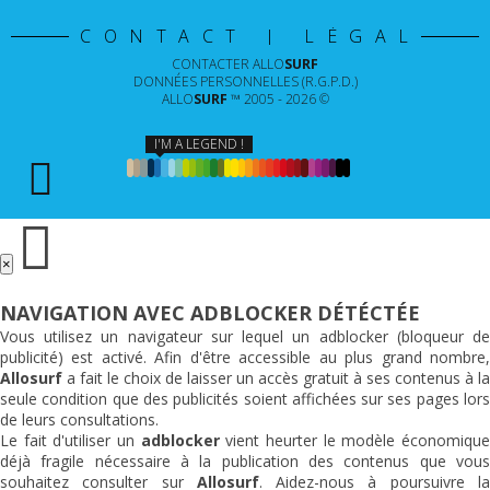
CONTACT | LÉGAL
CONTACTER
ALLO
SURF
DONNÉES PERSONNELLES (R.G.P.D.)
ALLO
SURF
™ 2005 - 2026 ©
I'M A LEGEND !
×
NAVIGATION AVEC ADBLOCKER DÉTÉCTÉE
Vous utilisez un navigateur sur lequel un adblocker (bloqueur de
publicité) est activé. Afin d'être accessible au plus grand nombre,
Allosurf
a fait le choix de laisser un accès gratuit à ses contenus à la
seule condition que des publicités soient affichées sur ses pages lors
de leurs consultations.
Le fait d'utiliser un
adblocker
vient heurter le modèle économiqu
déjà fragile nécessaire à la publication des contenus que vous
souhaitez consulter sur
Allosurf
. Aidez-nous à poursuivre l