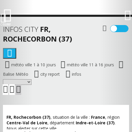
LO
SURF
INFOS CITY
FR,
ROCHECORBON (37)
météo ville 1 à 10 jours
météo ville 11 à 16 jours
Balise Météo
city report
infos
FR, Rochecorbon (37)
, situation de la ville :
France
, région
Centre-Val de Loire
, département
Indre-et-Loire (37)
.
Nous alerter sur cette ville