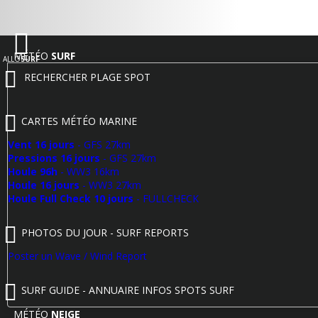
MÉTÉO
SURF
ALLO
SURF
RECHERCHER PLAGE SPOT
CARTES MÉTÉO MARINE
Vent 16 jours
- GFS 27km
Pressions 16 jours
- GFS 27km
Houle 96h
- WW3 16km
Houle 16 jours
- WW3 27km
Houle Full Check 10 jours
- FULLCHECK
PHOTOS DU JOUR - SURF REPORTS
Poster un Wave / Wind Report
SURF GUIDE - ANNUAIRE INFOS SPOTS SURF
MÉTÉO
NEIGE