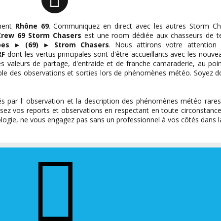
ment
Rhône 69
. Communiquez en direct avec les autres Storm Cha
Crew 69 Storm Chasers
est une room dédiée aux chasseurs de t
pes
►
(69)
►
Strom Chasers
. Nous attirons votre attention
RF
dont les vertus principales sont d'être accueillants avec les nouve
 des valeurs de partage, d'entraide et de franche camaraderie, au p
ble des observations et sorties lors de phénomènes météo. Soyez d
s par l' observation et la description des phénomènes météo rare
sez vos reports et observations en respectant en toute circonstance 
gie, ne vous engagez pas sans un professionnel à vos côtés dans la 