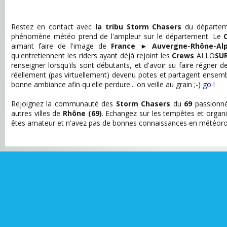
Restez en contact avec
la tribu Storm Chasers
du départe
phénomène météo prend de l'ampleur sur le département. Le
aimant faire de l'image de
France
►
Auvergne-Rhône-Al
qu'entretiennent les riders ayant déjà rejoint les
Crews
ALLO
SU
renseigner lorsqu'ils sont débutants, et d'avoir su faire régner
réellement (pas virtuellement) devenu potes et partagent ensem
bonne ambiance afin qu'elle perdure... on veille au grain ;-)
go !
Rejoignez la communauté des
Storm Chasers
du
69
passionné
autres villes de
Rhône (69)
. Echangez sur les tempêtes et organi
êtes amateur et n'avez pas de bonnes connaissances en météorolo