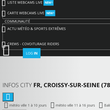
LISTE WEBCAMS LIVE
NEW !
CARTE WEBCAMS LIVE
NEW !
COMMUNAUTÉ
ACTU MÉTÉO & SPORTS EXTRÊMES
CREWS - COVOITURAGE RIDERS
LOG
IN
INFOS CITY
FR, CROISSY-SUR-SEINE (78
météo ville 1 à 10 jours
météo ville 11 à 16 jours
Bal