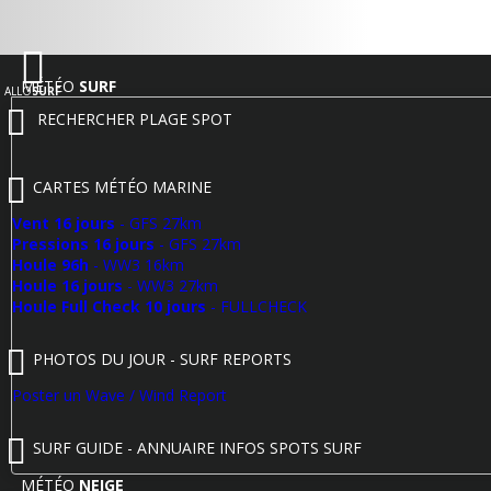
MÉTÉO
SURF
ALLO
SURF
RECHERCHER PLAGE SPOT
CARTES MÉTÉO MARINE
Vent 16 jours
- GFS 27km
Pressions 16 jours
- GFS 27km
Houle 96h
- WW3 16km
Houle 16 jours
- WW3 27km
Houle Full Check 10 jours
- FULLCHECK
PHOTOS DU JOUR - SURF REPORTS
Poster un Wave / Wind Report
SURF GUIDE - ANNUAIRE INFOS SPOTS SURF
MÉTÉO
NEIGE