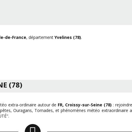
Île-de-France
, département
Yvelines (78)
.
NE (78)
éo extra-ordinaire autour de
FR, Croissy-sur-Seine (78)
: rejoindr
mpêtes, Ouragans, Tornades, et phénomènes météo extraordinaire au
TÉ".