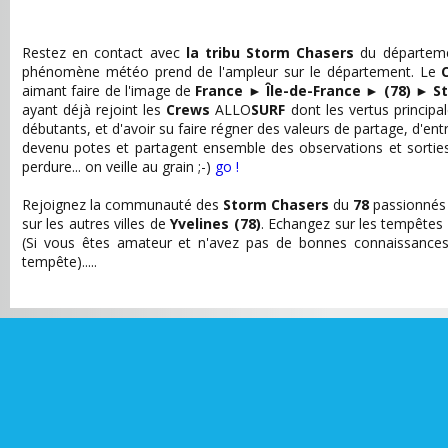
Restez en contact avec
la tribu Storm Chasers
du départem
phénomène météo prend de l'ampleur sur le département. Le
aimant faire de l'image de
France
►
Île-de-France
►
(78)
►
S
ayant déjà rejoint les
Crews
ALLO
SURF
dont les vertus principal
débutants, et d'avoir su faire régner des valeurs de partage, d'e
devenu potes et partagent ensemble des observations et sortie
perdure... on veille au grain ;-)
go !
Rejoignez la communauté des
Storm Chasers
du
78
passionnés 
sur les autres villes de
Yvelines (78)
. Echangez sur les tempêtes 
(Si vous êtes amateur et n'avez pas de bonnes connaissance
tempête).....