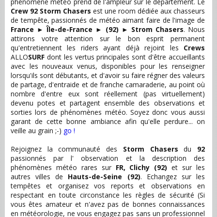
phénomène météo prend de l'ampleur sur le département. Le
Crew 92 Storm Chasers
est une room dédiée aux chasseurs
de tempête, passionnés de météo aimant faire de l'image de
France
►
Île-de-France
►
(92)
►
Strom Chasers
. Nous
attirons votre attention sur le bon esprit permanent
qu'entretiennent les riders ayant déjà rejoint les
Crews
ALLO
SURF
dont les vertus principales sont d'être accueillants
avec les nouveaux venus, disponibles pour les renseigner
lorsqu'ils sont débutants, et d'avoir su faire régner des valeurs
de partage, d'entraide et de franche camaraderie, au point où
nombre d'entre eux sont réellement (pas virtuellement)
devenu potes et partagent ensemble des observations et
sorties lors de phénomènes météo. Soyez donc vous aussi
garant de cette bonne ambiance afin qu'elle perdure... on
veille au grain ;-)
go !
Rejoignez la communauté des
Storm Chasers
du
92
passionnés par l' observation et la description des
phénomènes météo rares sur
FR, Clichy (92)
et sur les
autres villes de
Hauts-de-Seine (92)
. Echangez sur les
tempêtes et organisez vos reports et observations en
respectant en toute circonstance les règles de sécurité (Si
vous êtes amateur et n'avez pas de bonnes connaissances
en météorologie, ne vous engagez pas sans un professionnel