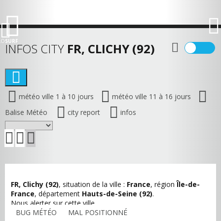
LO
SURF
INFOS CITY
FR, CLICHY (92)
météo ville 1 à 10 jours
météo ville 11 à 16 jours
Balise Météo
city report
infos
FR, Clichy (92)
, situation de la ville :
France
, région
Île-de-
France
, département
Hauts-de-Seine (92)
.
Nous alerter sur cette ville
BUG MÉTÉO
MAL POSITIONNÉ